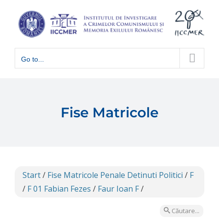
Skip
to
content
Go to...
Fise Matricole
Start
/
Fise Matricole Penale Detinuti Politici
/
F
/
F 01 Fabian Fezes
/
Faur Ioan F
/
Căutare...