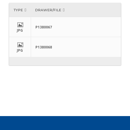
TYPE
DRAWER/FILE
P1380067
JPG
P1380068
JPG