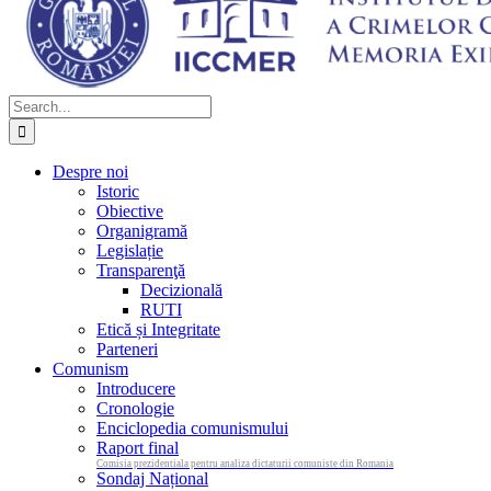
Search
for:
Despre noi
Istoric
Obiective
Organigramă
Legislație
Transparenţă
Decizională
RUTI
Etică și Integritate
Parteneri
Comunism
Introducere
Cronologie
Enciclopedia comunismului
Raport final
Comisia prezidentiala pentru analiza dictaturii comuniste din Romania
Sondaj Național