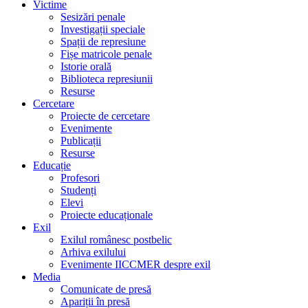
Victime
Sesizări penale
Investigații speciale
Spații de represiune
Fișe matricole penale
Istorie orală
Biblioteca represiunii
Resurse
Cercetare
Proiecte de cercetare
Evenimente
Publicații
Resurse
Educație
Profesori
Studenți
Elevi
Proiecte educaționale
Exil
Exilul românesc postbelic
Arhiva exilului
Evenimente IICCMER despre exil
Media
Comunicate de presă
Apariții în presă