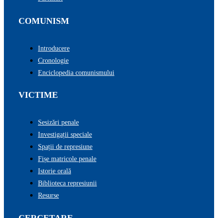
COMUNISM
Introducere
Cronologie
Enciclopedia comunismului
VICTIME
Sesizări penale
Investigații speciale
Spații de represiune
Fișe matricole penale
Istorie orală
Biblioteca represiunii
Resurse
CERCETARE