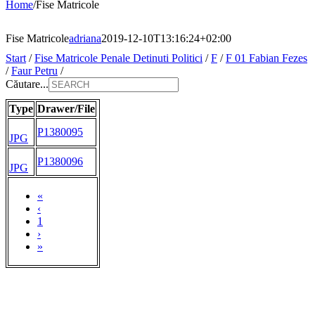
Home
/
Fise Matricole
Fise Matricole
adriana
2019-12-10T13:16:24+02:00
Start
/
Fise Matricole Penale Detinuti Politici
/
F
/
F 01 Fabian Fezes
/
Faur Petru
/
Căutare...
Type
Drawer/File
P1380095
JPG
P1380096
JPG
«
‹
1
›
»