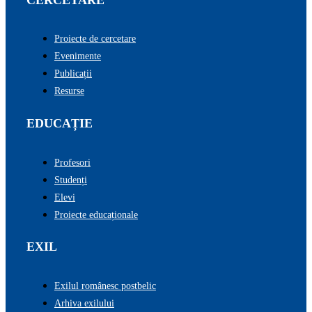
Proiecte de cercetare
Evenimente
Publicații
Resurse
EDUCAȚIE
Profesori
Studenți
Elevi
Proiecte educaționale
EXIL
Exilul românesc postbelic
Arhiva exilului