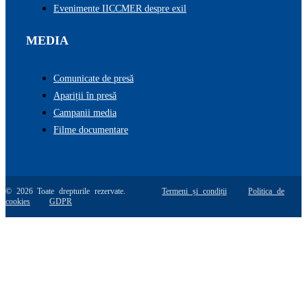
Evenimente IICCMER despre exil
MEDIA
Comunicate de presă
Apariții în presă
Campanii media
Filme documentare
© 2026 Toate drepturile rezervate.
Termeni și condiții
Politica de
cookies
GDPR
Go
to
Top