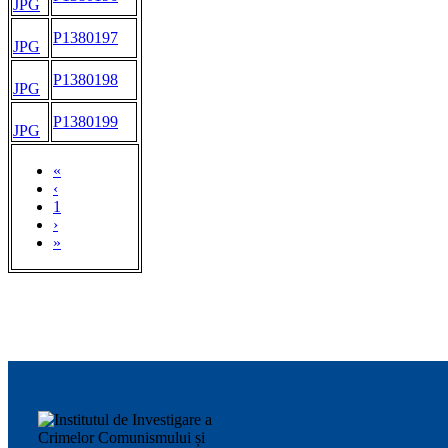
JPG
P1380197
JPG
P1380198
JPG
P1380199
JPG
«
‹
1
›
»