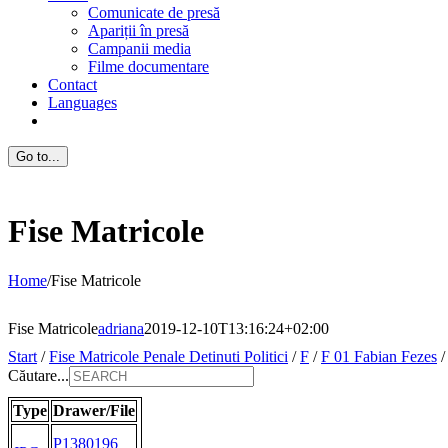
Comunicate de presă
Apariții în presă
Campanii media
Filme documentare
Contact
Languages
Go to...
Fise Matricole
Home
/
Fise Matricole
Fise Matricole
adriana
2019-12-10T13:16:24+02:00
Start
/
Fise Matricole Penale Detinuti Politici
/
F
/
F 01 Fabian Fezes
Căutare...
Type
Drawer/File
P1380196