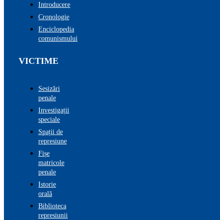
Introducere
Cronologie
Enciclopedia
comunismului
VICTIME
Sesizări
penale
Investigații
speciale
Spații de
represiune
Fișe
matricole
penale
Istorie
orală
Biblioteca
represiunii