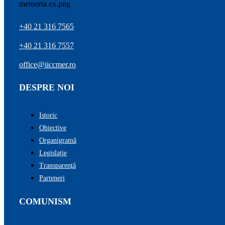
+40 21 316 7565
+40 21 316 7557
office@iiccmer.ro
DESPRE NOI
Istoric
Obiective
Organigramă
Legislație
Transparenţă
Parteneri
COMUNISM