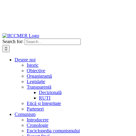
Search for:
Despre noi
Istoric
Obiective
Organigramă
Legislație
Transparenţă
Decizională
RUTI
Etică și Integritate
Parteneri
Comunism
Introducere
Cronologie
Enciclopedia comunismului