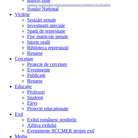
Raport final
Comisia prezidentiala pentru analiza dictaturii comuniste din Romania
Sondaj Național
Victime
Sesizări penale
Investigații speciale
Spații de represiune
Fișe matricole penale
Istorie orală
Biblioteca represiunii
Resurse
Cercetare
Proiecte de cercetare
Evenimente
Publicații
Resurse
Educație
Profesori
Studenți
Elevi
Proiecte educaționale
Exil
Exilul românesc postbelic
Arhiva exilului
Evenimente IICCMER despre exil
Media