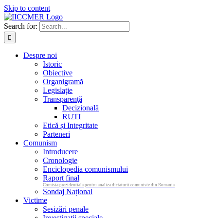
Skip to content
Search for:
Despre noi
Istoric
Obiective
Organigramă
Legislație
Transparenţă
Decizională
RUTI
Etică și Integritate
Parteneri
Comunism
Introducere
Cronologie
Enciclopedia comunismului
Raport final
Comisia prezidentiala pentru analiza dictaturii comuniste din Romania
Sondaj Național
Victime
Sesizări penale
Investigații speciale