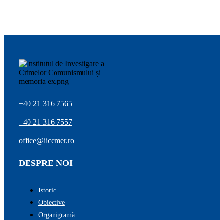
+40 21 316 7565
+40 21 316 7557
office@iiccmer.ro
DESPRE NOI
Istoric
Obiective
Organigramă