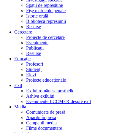
Spații de represiune
Fișe matricole penale
Istorie orală
Biblioteca represiunii
Resurse
Cercetare
Proiecte de cercetare
Evenimente
Publicații
Resurse
Educație
Profesori
Studenți
Elevi
Proiecte educaționale
Exil
Exilul românesc postbelic
Arhiva exilului
Evenimente IICCMER despre exil
Media
Comunicate de presă
Apariții în presă
Campanii media
Filme documentare