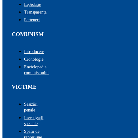
Legislație
Transparenţă
Parteneri
COMUNISM
Introducere
Cronologie
Enciclopedia
comunismului
VICTIME
Sesizări
penale
Investigații
speciale
Spații de
represiune