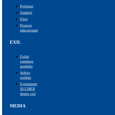
Profesori
Studenți
Elevi
Proiecte
educaționale
EXIL
Exilul
românesc
postbelic
Arhiva
exilului
Evenimente
IICCMER
despre exil
MEDIA