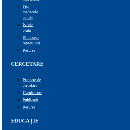
Fișe
matricole
penale
Istorie
orală
Biblioteca
represiunii
Resurse
CERCETARE
Proiecte de
cercetare
Evenimente
Publicații
Resurse
EDUCAȚIE