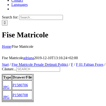
Contact
Languages
Search for:
Fise Matricole
Home
/
Fise Matricole
Fise Matricole
adriana
2019-12-10T13:16:24+02:00
Start
/
Fise Matricole Penale Detinuti Politici
/
F
/
F 01 Fabian Fezes
Căutare...
Type
Drawer/File
P1580706
JPG
P1580708
JPG