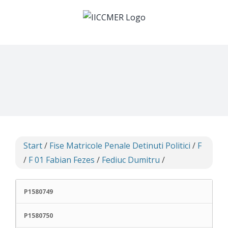
Skip
to
content
Start
/
Fise Matricole Penale Detinuti Politici
/
F
/
F 01 Fabian Fezes
/
Fediuc Dumitru
/
P1580749
P1580750