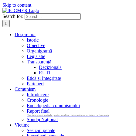
Skip to content
Search for:
Despre noi
Istoric
Obiective
Organigramă
Legislație
Transparenţă
Decizională
RUTI
Etică și Integritate
Parteneri
Comunism
Introducere
Cronologie
Enciclopedia comunismului
Raport final
Comisia prezidentiala pentru analiza dictaturii comuniste din Romania
Sondaj Național
Victime
Sesizări penale
Investigații speciale