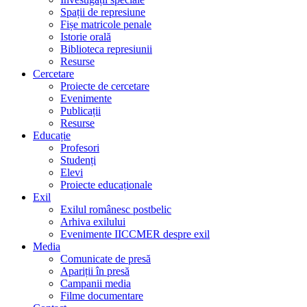
Spații de represiune
Fișe matricole penale
Istorie orală
Biblioteca represiunii
Resurse
Cercetare
Proiecte de cercetare
Evenimente
Publicații
Resurse
Educație
Profesori
Studenți
Elevi
Proiecte educaționale
Exil
Exilul românesc postbelic
Arhiva exilului
Evenimente IICCMER despre exil
Media
Comunicate de presă
Apariții în presă
Campanii media
Filme documentare