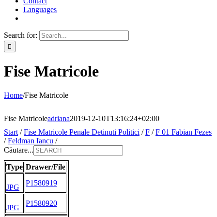
Contact
Languages
Search for:
Fise Matricole
Home
/
Fise Matricole
Fise Matricole
adriana
2019-12-10T13:16:24+02:00
Start
/
Fise Matricole Penale Detinuti Politici
/
F
/
F 01 Fabian Fezes
/
Feldman Iancu
/
Căutare...
Type
Drawer/File
P1580919
JPG
P1580920
JPG