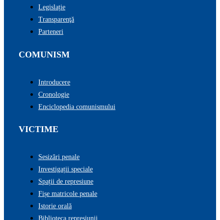
Legislație
Transparenţă
Parteneri
COMUNISM
Introducere
Cronologie
Enciclopedia comunismului
VICTIME
Sesizări penale
Investigații speciale
Spații de represiune
Fișe matricole penale
Istorie orală
Biblioteca represiunii