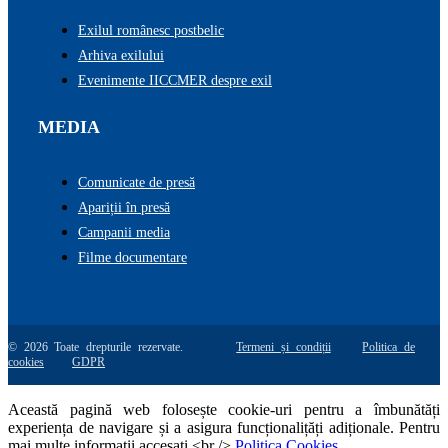
Exilul românesc postbelic
Arhiva exilului
Evenimente IICCMER despre exil
MEDIA
Comunicate de presă
Apariții în presă
Campanii media
Filme documentare
© 2026 Toate drepturile rezervate.
Termeni și condiții
Politica de
cookies
GDPR
Această pagină web folosește cookie-uri pentru a îmbunătăți
experiența de navigare și a asigura funcționalițăți adiționale. Pentru
mai multe informatii accesati <br />
Politica Cookies