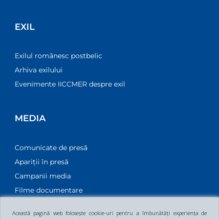
EXIL
Exilul românesc postbelic
Arhiva exilului
Evenimente IICCMER despre exil
MEDIA
Comunicate de presă
Apariții în presă
Campanii media
Filme documentare
Această pagină web folosește cookie-uri pentru a îmbunătăți experiența de