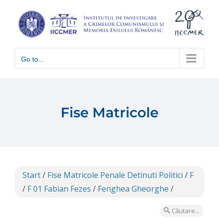
Skip
to
content
Go to...
Fise Matricole
Start
/
Fise Matricole Penale Detinuti Politici
/
F
/
F 01 Fabian Fezes
/
Fenghea Gheorghe
/
Căutare...