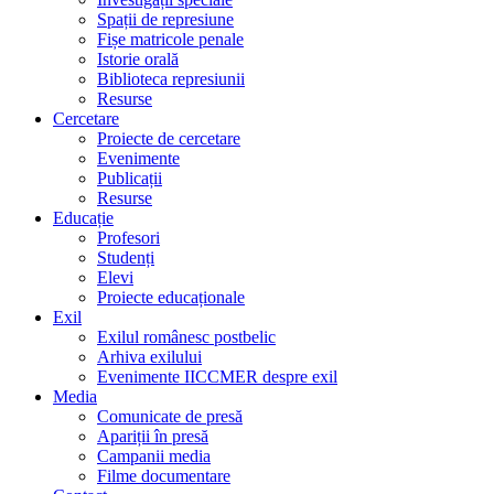
Spații de represiune
Fișe matricole penale
Istorie orală
Biblioteca represiunii
Resurse
Cercetare
Proiecte de cercetare
Evenimente
Publicații
Resurse
Educație
Profesori
Studenți
Elevi
Proiecte educaționale
Exil
Exilul românesc postbelic
Arhiva exilului
Evenimente IICCMER despre exil
Media
Comunicate de presă
Apariții în presă
Campanii media
Filme documentare