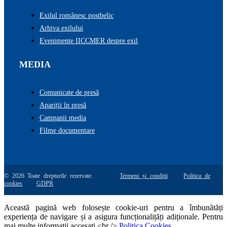
Exilul românesc postbelic
Arhiva exilului
Evenimente IICCMER despre exil
MEDIA
Comunicate de presă
Apariții în presă
Campanii media
Filme documentare
© 2026 Toate drepturile rezervate.
Termeni și condiții
Politica de
cookies
GDPR
Această pagină web folosește cookie-uri pentru a îmbunătăți
experiența de navigare și a asigura funcționalițăți adiționale. Pentru
mai multe informatii accesati <br />
Politica Cookies