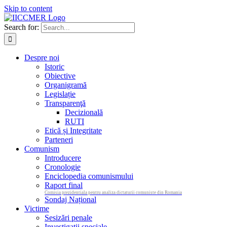
Skip to content
Search for:
Despre noi
Istoric
Obiective
Organigramă
Legislație
Transparenţă
Decizională
RUTI
Etică și Integritate
Parteneri
Comunism
Introducere
Cronologie
Enciclopedia comunismului
Raport final
Comisia prezidentiala pentru analiza dictaturii comuniste din Romania
Sondaj Național
Victime
Sesizări penale
Investigații speciale