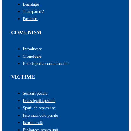
Legislație
Transparenţă
Parteneri
COMUNISM
Introducere
Cronologie
Enciclopedia comunismului
VICTIME
Sesizări penale
Investigații speciale
Spații de represiune
Fișe matricole penale
Istorie orală
Biblioteca represiunii