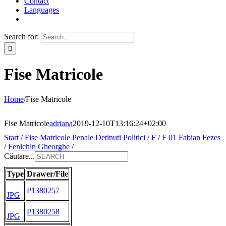
Contact
Languages
Search for:
Fise Matricole
Home
/
Fise Matricole
Fise Matricole
adriana
2019-12-10T13:16:24+02:00
Start
/
Fise Matricole Penale Detinuti Politici
/
F
/
F 01 Fabian Fezes
/
Fenichin Gheorghe
/
Căutare...
Type
Drawer/File
P1380257
JPG
P1380258
JPG