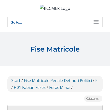
Skip
to
content
Go to...
Fise Matricole
Start
/
Fise Matricole Penale Detinuti Politici
/
F
/
F 01 Fabian Fezes
/
Ferac Mihai
/
Căutare...