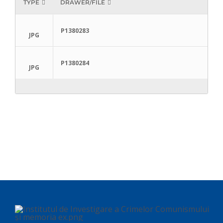
TYPE
DRAWER/FILE
P1380283
JPG
P1380284
JPG