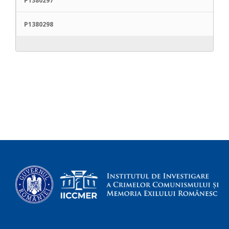
P1380297
P1380298