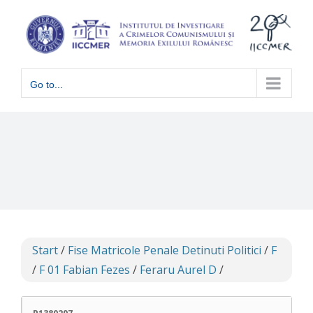
Skip
to
content
Go to...
Start
/
Fise Matricole Penale Detinuti Politici
/
F
/
F 01 Fabian Fezes
/
Feraru Aurel D
/