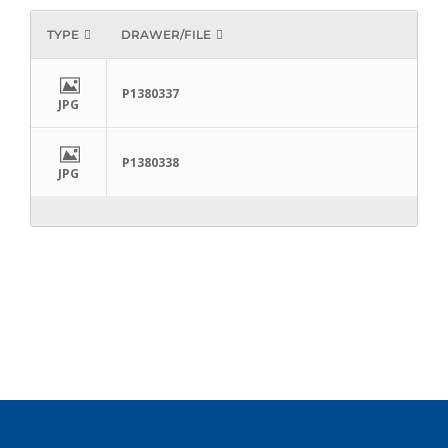
TYPE
DRAWER/FILE
P1380337
JPG
P1380338
JPG