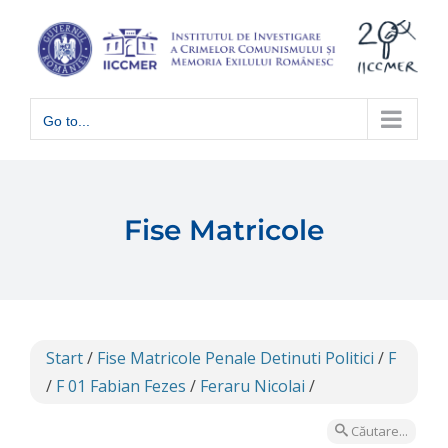
Skip
to
content
Go to...
Fise Matricole
Start
/
Fise Matricole Penale Detinuti Politici
/
F
/
F 01 Fabian Fezes
/
Feraru Nicolai
/
Căutare...