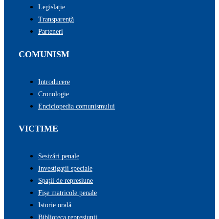
Legislație
Transparenţă
Parteneri
COMUNISM
Introducere
Cronologie
Enciclopedia comunismului
VICTIME
Sesizări penale
Investigații speciale
Spații de represiune
Fișe matricole penale
Istorie orală
Biblioteca represiunii