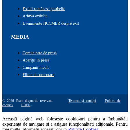
Exilul românesc postbelic
Arhiva exilului
Evenimente IICCMER despre exil
MEDIA
Comunicate de presă
Apariții în presă
Campanii media
Filme documentare
© 2026 Toate drepturile rezervate.
Termeni și condiții
Politica de
cookies
GDPR
Această pagină web folosește cookie-uri pentru a îmbunătăți
experiența de navigare și a asigura funcționalițăți adiționale. Pentru
mai multe informatii accesati <br />
Politica Cookies