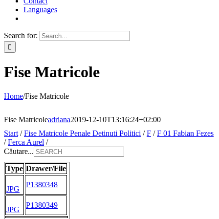
Contact
Languages
Search for:
Fise Matricole
Home
/
Fise Matricole
Fise Matricole
adriana
2019-12-10T13:16:24+02:00
Start
/
Fise Matricole Penale Detinuti Politici
/
F
/
F 01 Fabian Fezes
/
Ferca Aurel
/
Căutare...
Type
Drawer/File
P1380348
JPG
P1380349
JPG