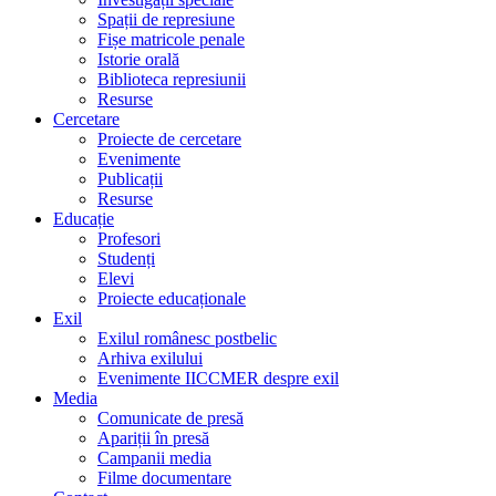
Spații de represiune
Fișe matricole penale
Istorie orală
Biblioteca represiunii
Resurse
Cercetare
Proiecte de cercetare
Evenimente
Publicații
Resurse
Educație
Profesori
Studenți
Elevi
Proiecte educaționale
Exil
Exilul românesc postbelic
Arhiva exilului
Evenimente IICCMER despre exil
Media
Comunicate de presă
Apariții în presă
Campanii media
Filme documentare