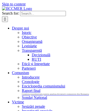
Skip to content
Search for:
Despre noi
Istoric
Obiective
Organigramă
Legislație
Transparenţă
Decizională
RUTI
Etică și Integritate
Parteneri
Comunism
Introducere
Cronologie
Enciclopedia comunismului
Raport final
Comisia prezidentiala pentru analiza dictaturii comuniste din Romania
Sondaj Național
Victime
Sesizări penale
Investigații speciale