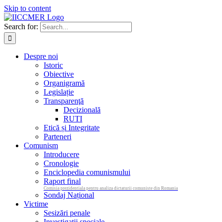
Skip to content
Search for:
Despre noi
Istoric
Obiective
Organigramă
Legislație
Transparenţă
Decizională
RUTI
Etică și Integritate
Parteneri
Comunism
Introducere
Cronologie
Enciclopedia comunismului
Raport final
Comisia prezidentiala pentru analiza dictaturii comuniste din Romania
Sondaj Național
Victime
Sesizări penale
Investigații speciale