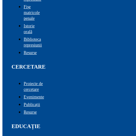
Fișe
matricole
penale
Istorie
orală
Biblioteca
represiunii
Resurse
CERCETARE
Proiecte de
cercetare
Evenimente
Publicații
Resurse
EDUCAȚIE