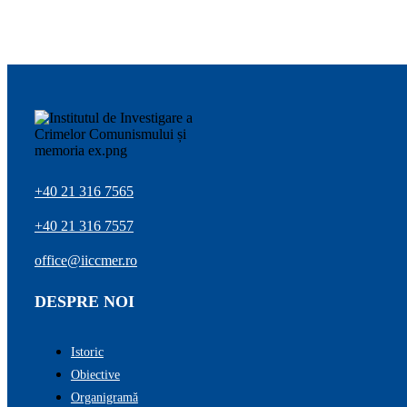
+40 21 316 7565
+40 21 316 7557
office@iiccmer.ro
DESPRE NOI
Istoric
Obiective
Organigramă