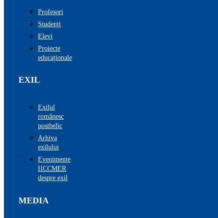
Profesori
Studenți
Elevi
Proiecte
educaționale
EXIL
Exilul
românesc
postbelic
Arhiva
exilului
Evenimente
IICCMER
despre exil
MEDIA