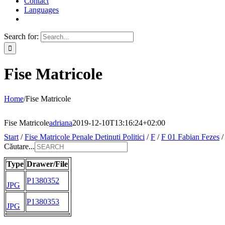
Contact
Languages
Search for:
Fise Matricole
Home
/
Fise Matricole
Fise Matricole
adriana
2019-12-10T13:16:24+02:00
Start
/
Fise Matricole Penale Detinuti Politici
/
F
/
F 01 Fabian Fezes
Căutare...
Type
Drawer/File
P1380352
JPG
P1380353
JPG