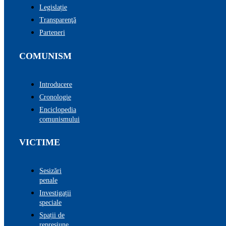
Legislație
Transparenţă
Parteneri
COMUNISM
Introducere
Cronologie
Enciclopedia
comunismului
VICTIME
Sesizări
penale
Investigații
speciale
Spații de
represiune