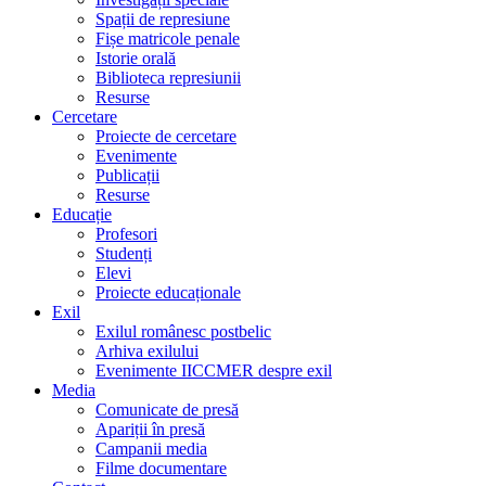
Spații de represiune
Fișe matricole penale
Istorie orală
Biblioteca represiunii
Resurse
Cercetare
Proiecte de cercetare
Evenimente
Publicații
Resurse
Educație
Profesori
Studenți
Elevi
Proiecte educaționale
Exil
Exilul românesc postbelic
Arhiva exilului
Evenimente IICCMER despre exil
Media
Comunicate de presă
Apariții în presă
Campanii media
Filme documentare