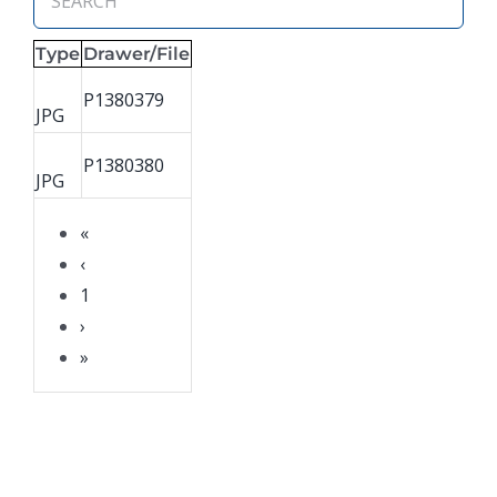
Type
Drawer/File
P1380379
JPG
P1380380
JPG
«
‹
1
›
»