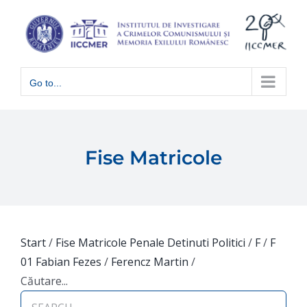
Skip
to
content
Go to...
Fise Matricole
Start
/
Fise Matricole Penale Detinuti Politici
/
F
/
F
01 Fabian Fezes
/
Ferencz Martin
/
Căutare...