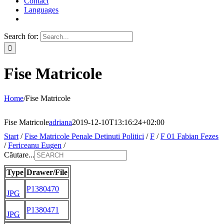
Contact
Languages
Search for:
Fise Matricole
Home
/
Fise Matricole
Fise Matricole
adriana
2019-12-10T13:16:24+02:00
Start
/
Fise Matricole Penale Detinuti Politici
/
F
/
F 01 Fabian Fezes
/
Fericeanu Eugen
/
Căutare...
Type
Drawer/File
P1380470
JPG
P1380471
JPG