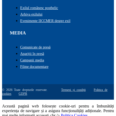
Exilul românesc postbelic
Arhiva exilului
Evenimente IICCMER despre exil
MEDIA
Comunicate de presă
Apariții în presă
Campanii media
Filme documentare
© 2026 Toate drepturile rezervate.
Termeni și condiții
Politica de
cookies
GDPR
Această pagină web folosește cookie-uri pentru a îmbunătăți
experiența de navigare și a asigura funcționalițăți adiționale. Pentru
mai multe informatii accesati <br />
Politica Cookies