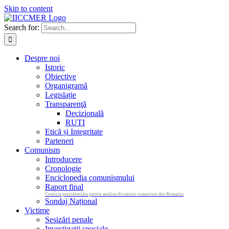
Skip to content
Search for:
Despre noi
Istoric
Obiective
Organigramă
Legislație
Transparenţă
Decizională
RUTI
Etică și Integritate
Parteneri
Comunism
Introducere
Cronologie
Enciclopedia comunismului
Raport final
Comisia prezidentiala pentru analiza dictaturii comuniste din Romania
Sondaj Național
Victime
Sesizări penale
Investigații speciale