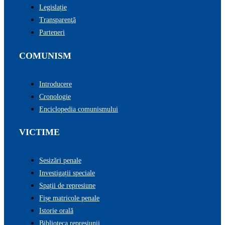
Legislație
Transparenţă
Parteneri
COMUNISM
Introducere
Cronologie
Enciclopedia comunismului
VICTIME
Sesizări penale
Investigații speciale
Spații de represiune
Fișe matricole penale
Istorie orală
Biblioteca represiunii