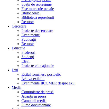
Spații de represiune
Fișe matricole penale
Istorie orală
Biblioteca represiunii
Resurse
Cercetare
Proiecte de cercetare
Evenimente
Publicații
Resurse
Educație
Profesori
Studenți
Elevi
Proiecte educaționale
Exil
Exilul românesc postbelic
Arhiva exilului
Evenimente IICCMER despre exil
Media
Comunicate de presă
Apariții în presă
Campanii media
Filme documentare