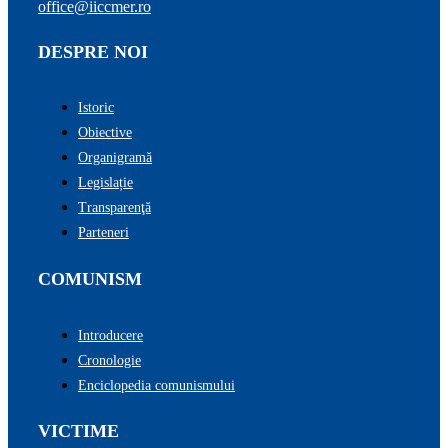
office@iiccmer.ro
DESPRE NOI
Istoric
Obiective
Organigramă
Legislație
Transparenţă
Parteneri
COMUNISM
Introducere
Cronologie
Enciclopedia comunismului
VICTIME