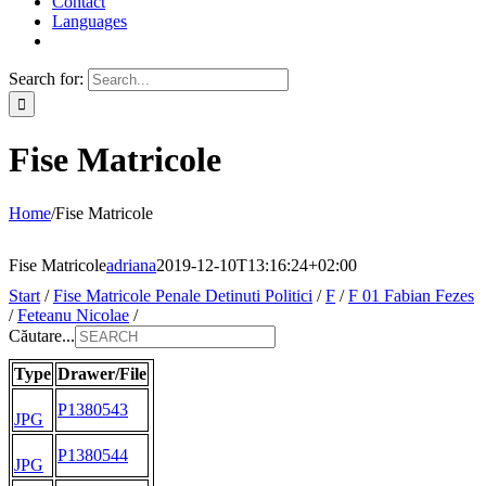
Contact
Languages
Search for:
Fise Matricole
Home
/
Fise Matricole
Fise Matricole
adriana
2019-12-10T13:16:24+02:00
Start
/
Fise Matricole Penale Detinuti Politici
/
F
/
F 01 Fabian Fezes
/
Feteanu Nicolae
/
Căutare...
Type
Drawer/File
P1380543
JPG
P1380544
JPG