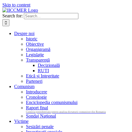
Skip to content
Search for:
Despre noi
Istoric
Obiective
Organigramă
Legislație
Transparenţă
Decizională
RUTI
Etică și Integritate
Parteneri
Comunism
Introducere
Cronologie
Enciclopedia comunismului
Raport final
Comisia prezidentiala pentru analiza dictaturii comuniste din Romania
Sondaj Național
Victime
Sesizări penale
Investigații speciale