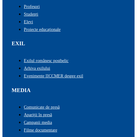
Profesori
Studenți
Elevi
Proiecte educaționale
EXIL
Exilul românesc postbelic
Arhiva exilului
Evenimente IICCMER despre exil
MEDIA
Comunicate de presă
Apariții în presă
Campanii media
Filme documentare