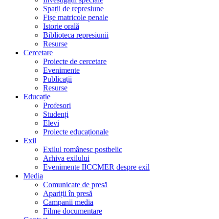
Spații de represiune
Fișe matricole penale
Istorie orală
Biblioteca represiunii
Resurse
Cercetare
Proiecte de cercetare
Evenimente
Publicații
Resurse
Educație
Profesori
Studenți
Elevi
Proiecte educaționale
Exil
Exilul românesc postbelic
Arhiva exilului
Evenimente IICCMER despre exil
Media
Comunicate de presă
Apariții în presă
Campanii media
Filme documentare