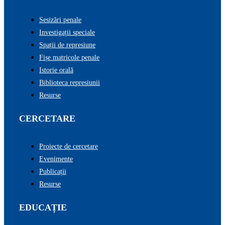
Sesizări penale
Investigații speciale
Spații de represiune
Fișe matricole penale
Istorie orală
Biblioteca represiunii
Resurse
CERCETARE
Proiecte de cercetare
Evenimente
Publicații
Resurse
EDUCAȚIE