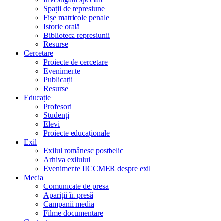
Spații de represiune
Fișe matricole penale
Istorie orală
Biblioteca represiunii
Resurse
Cercetare
Proiecte de cercetare
Evenimente
Publicații
Resurse
Educație
Profesori
Studenți
Elevi
Proiecte educaționale
Exil
Exilul românesc postbelic
Arhiva exilului
Evenimente IICCMER despre exil
Media
Comunicate de presă
Apariții în presă
Campanii media
Filme documentare