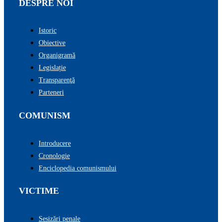
DESPRE NOI
Istoric
Obiective
Organigramă
Legislație
Transparenţă
Parteneri
COMUNISM
Introducere
Cronologie
Enciclopedia comunismului
VICTIME
Sesizări penale