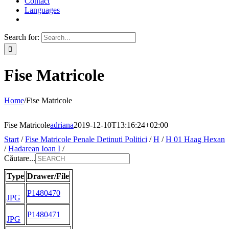
Contact
Languages
Search for:
Fise Matricole
Home
/
Fise Matricole
Fise Matricole
adriana
2019-12-10T13:16:24+02:00
Start
/
Fise Matricole Penale Detinuti Politici
/
H
/
H 01 Haag Hexan
/
Hadarean Ioan I
/
Căutare...
Type
Drawer/File
P1480470
JPG
P1480471
JPG