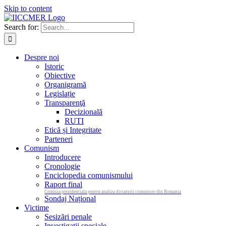
Skip to content
Search for:
Despre noi
Istoric
Obiective
Organigramă
Legislație
Transparenţă
Decizională
RUTI
Etică și Integritate
Parteneri
Comunism
Introducere
Cronologie
Enciclopedia comunismului
Raport final
Comisia prezidentiala pentru analiza dictaturii comuniste din Romania
Sondaj Național
Victime
Sesizări penale
Investigații speciale