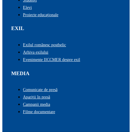
Studenți
Elevi
Proiecte educaționale
EXIL
Exilul românesc postbelic
Arhiva exilului
Evenimente IICCMER despre exil
MEDIA
Comunicate de presă
Apariții în presă
Campanii media
Filme documentare