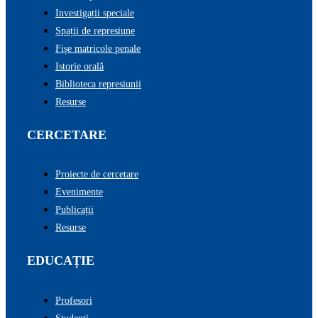
Investigații speciale
Spații de represiune
Fișe matricole penale
Istorie orală
Biblioteca represiunii
Resurse
CERCETARE
Proiecte de cercetare
Evenimente
Publicații
Resurse
EDUCAȚIE
Profesori