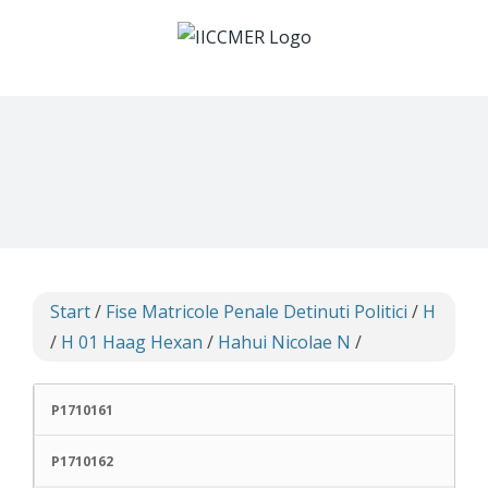
Skip
to
content
Start
/
Fise Matricole Penale Detinuti Politici
/
H
/
H 01 Haag Hexan
/
Hahui Nicolae N
/
P1710161
P1710162