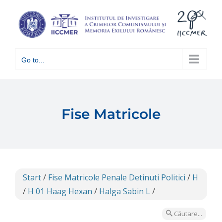
Skip
to
content
Go to...
Fise Matricole
Start
/
Fise Matricole Penale Detinuti Politici
/
H
/
H 01 Haag Hexan
/
Halga Sabin L
/
Căutare...