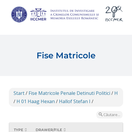
Skip
to
content
Fise Matricole
Start
/
Fise Matricole Penale Detinuti Politici
/
H
/
H 01 Haag Hexan
/
Hallof Stefan I
/
Căutare...
TYPE
DRAWER/FILE