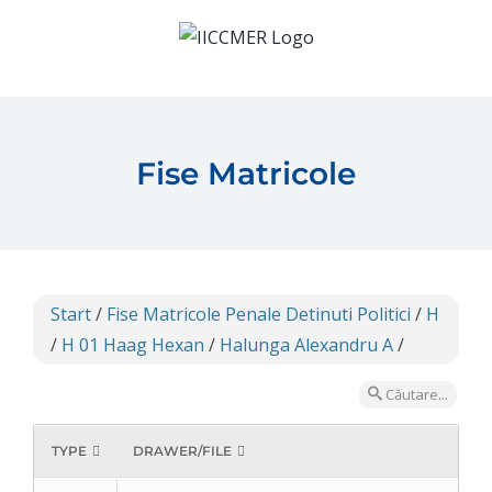
Skip
to
content
Fise Matricole
Start
/
Fise Matricole Penale Detinuti Politici
/
H
/
H 01 Haag Hexan
/
Halunga Alexandru A
/
Căutare...
TYPE
DRAWER/FILE