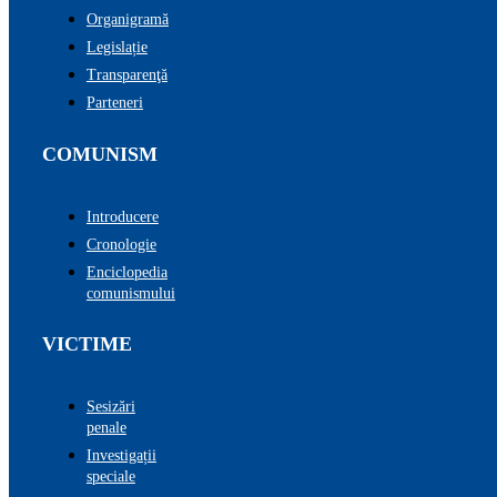
Organigramă
Legislație
Transparenţă
Parteneri
COMUNISM
Introducere
Cronologie
Enciclopedia
comunismului
VICTIME
Sesizări
penale
Investigații
speciale