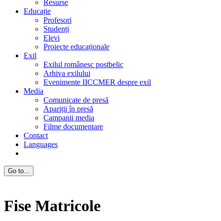
Resurse
Educație
Profesori
Studenți
Elevi
Proiecte educaționale
Exil
Exilul românesc postbelic
Arhiva exilului
Evenimente IICCMER despre exil
Media
Comunicate de presă
Apariții în presă
Campanii media
Filme documentare
Contact
Languages
Go to...
Fise Matricole