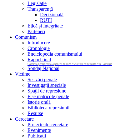
Legislație
Transparenţă
Decizională
RUTI
Etică și Integritate
Parteneri
Comunism
Introducere
Cronologie
Enciclopedia comunismului
Raport final
Comisia prezidentiala pentru analiza dictaturii comuniste din Romania
Sondaj Național
Victime
Sesizări penale
Investigații speciale
Spații de represiune
Fișe matricole penale
Istorie orală
Biblioteca represiunii
Resurse
Cercetare
Proiecte de cercetare
Evenimente
Publicații