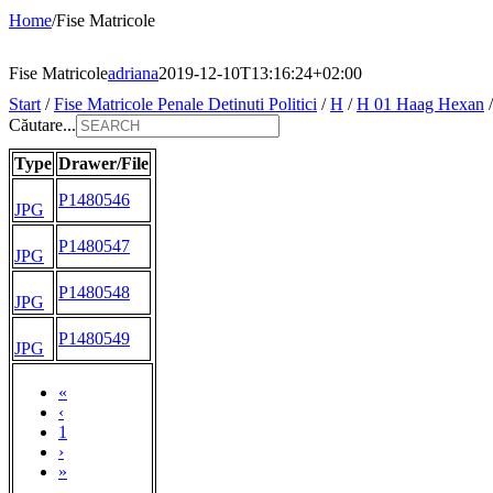
Home
/
Fise Matricole
Fise Matricole
adriana
2019-12-10T13:16:24+02:00
Start
/
Fise Matricole Penale Detinuti Politici
/
H
/
H 01 Haag Hexan
Căutare...
Type
Drawer/File
P1480546
JPG
P1480547
JPG
P1480548
JPG
P1480549
JPG
«
‹
1
›
»