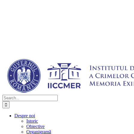
Search
for:
Despre noi
Istoric
Obiective
Organigramă