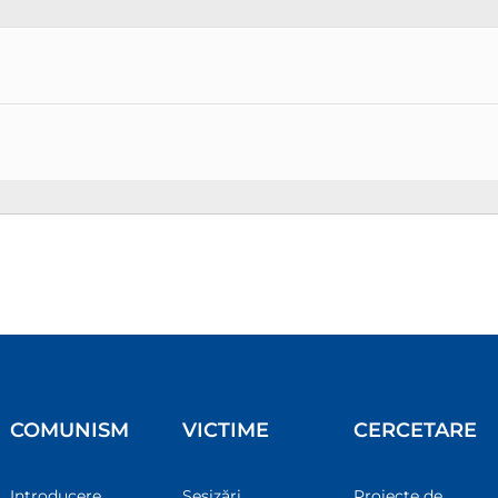
COMUNISM
VICTIME
CERCETARE
Introducere
Sesizări
Proiecte de