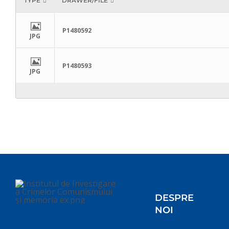
TYPE
DRAWER/FILE
P1480592
JPG
P1480593
JPG
DESPRE
NOI