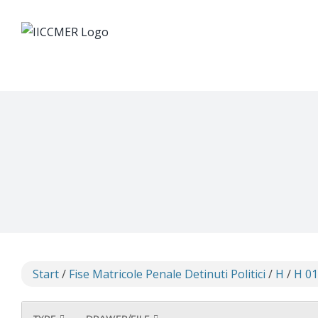
Skip
to
content
Start
/
Fise Matricole Penale Detinuti Politici
/
H
/
H 0