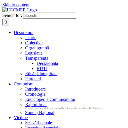
Skip to content
Search for:
Despre noi
Istoric
Obiective
Organigramă
Legislație
Transparenţă
Decizională
RUTI
Etică și Integritate
Parteneri
Comunism
Introducere
Cronologie
Enciclopedia comunismului
Raport final
Comisia prezidentiala pentru analiza dictaturii comuniste din Romania
Sondaj Național
Victime
Sesizări penale
Investigații speciale