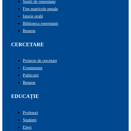
Spații de represiune
Fișe matricole penale
Istorie orală
Biblioteca represiunii
Resurse
CERCETARE
Proiecte de cercetare
Evenimente
Publicații
Resurse
EDUCAȚIE
Profesori
Studenți
Elevi