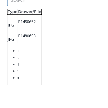
Type
Drawer/File
P1480652
JPG
P1480653
JPG
«
‹
1
›
»