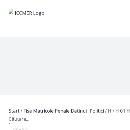
Skip
to
content
Start
/
Fise Matricole Penale Detinuti Politici
/
H
/
H 01 
Căutare...