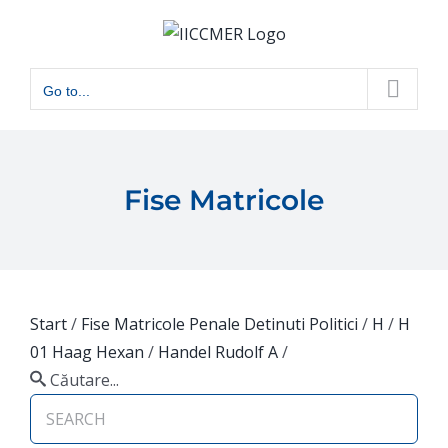
Skip
to
content
Go to...
Fise Matricole
Start
/
Fise Matricole Penale Detinuti Politici
/
H
/
H
01 Haag Hexan
/
Handel Rudolf A
/
Căutare...