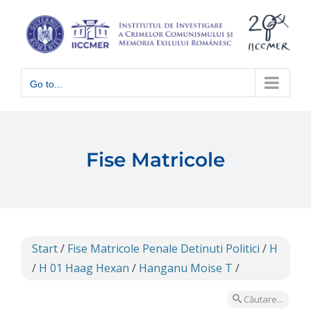
Skip
to
content
Go to...
Fise Matricole
Start
/
Fise Matricole Penale Detinuti Politici
/
H
/
H 01 Haag Hexan
/
Hanganu Moise T
/
Căutare...