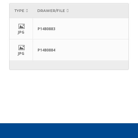
TYPE
DRAWER/FILE
P1480883
JPG
P1480884
JPG