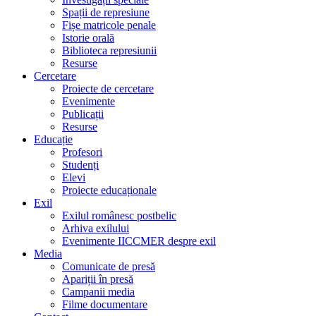
Spații de represiune
Fișe matricole penale
Istorie orală
Biblioteca represiunii
Resurse
Cercetare
Proiecte de cercetare
Evenimente
Publicații
Resurse
Educație
Profesori
Studenți
Elevi
Proiecte educaționale
Exil
Exilul românesc postbelic
Arhiva exilului
Evenimente IICCMER despre exil
Media
Comunicate de presă
Apariții în presă
Campanii media
Filme documentare