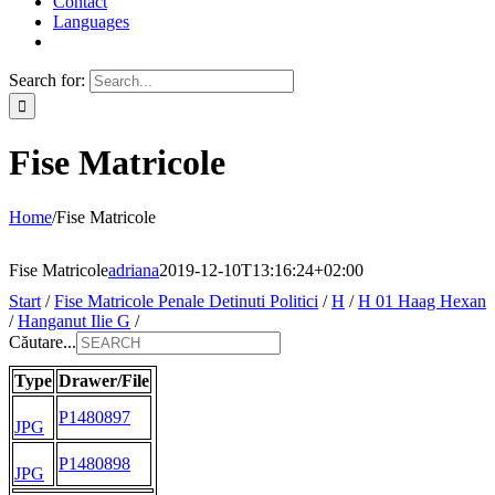
Contact
Languages
Search for:
Fise Matricole
Home
/
Fise Matricole
Fise Matricole
adriana
2019-12-10T13:16:24+02:00
Start
/
Fise Matricole Penale Detinuti Politici
/
H
/
H 01 Haag Hexan
/
Hanganut Ilie G
/
Căutare...
Type
Drawer/File
P1480897
JPG
P1480898
JPG