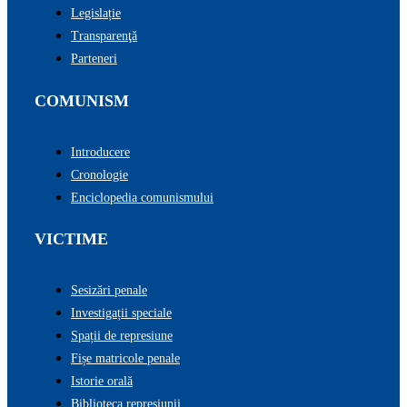
Legislație
Transparenţă
Parteneri
COMUNISM
Introducere
Cronologie
Enciclopedia comunismului
VICTIME
Sesizări penale
Investigații speciale
Spații de represiune
Fișe matricole penale
Istorie orală
Biblioteca represiunii