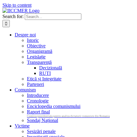
Skip to content
Search for:
Despre noi
Istoric
Obiective
Organigramă
Legislație
Transparenţă
Decizională
RUTI
Etică și Integritate
Parteneri
Comunism
Introducere
Cronologie
Enciclopedia comunismului
Raport final
Comisia prezidentiala pentru analiza dictaturii comuniste din Romania
Sondaj Național
Victime
Sesizări penale
Investigații speciale