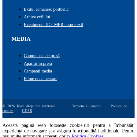
Exilul românesc postbelic
Arhiva exilului
Evenimente IICCMER despre exil
MEDIA
Comunicate de presă
Apariții în presă
Campanii media
Filme documentare
© 2026 Toate drepturile rezervate.
Termeni și condiții
Politica de
cookies
GDPR
Această pagină web folosește cookie-uri pentru a îmbunătăți
experiența de navigare și a asigura funcționalițăți adiționale. Pentru
mai multe informatii accesati <br />
Politica Cookies