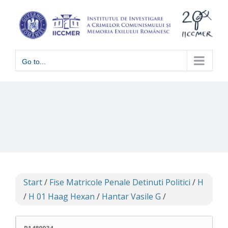
Skip
to
content
Go to...
Start
/
Fise Matricole Penale Detinuti Politici
/
H
/
H 01 Haag Hexan
/
Hantar Vasile G
/