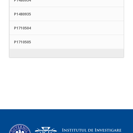
P1480934
P1480935
P1710504
P1710505