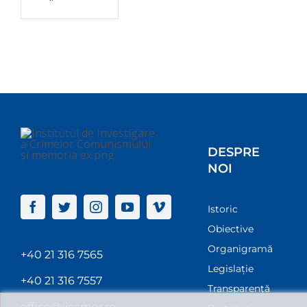
DESPRE
NOI
Istoric
Obiective
Organigramă
+40 21 316 7565
Legislație
+40 21 316 7557
Transparenţă
office@iiccmer.ro