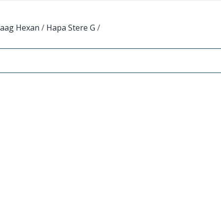
Haag Hexan
/
Hapa Stere G
/