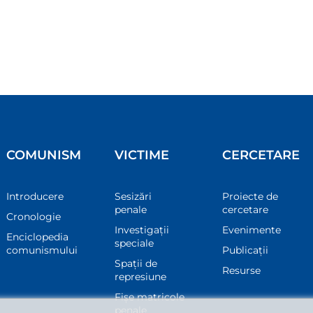
COMUNISM
VICTIME
CERCETARE
Introducere
Sesizări
Proiecte de
penale
cercetare
Cronologie
Investigații
Evenimente
Enciclopedia
speciale
comunismului
Publicații
Spații de
Resurse
represiune
Fișe matricole
penale