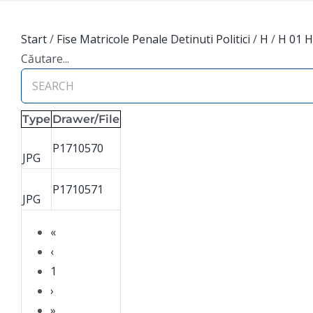
Start
/
Fise Matricole Penale Detinuti Politici
/
H
/
H 01 
Căutare...
Type
Drawer/File
P1710570
JPG
P1710571
JPG
«
‹
1
›
»