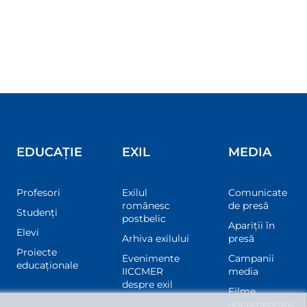
EDUCAȚIE
EXIL
MEDIA
Profesori
Exilul
Comunicate
românesc
de presă
Studenți
postbelic
Apariții în
Elevi
Arhiva exilului
presă
Proiecte
Evenimente
Campanii
educaționale
IICCMER
media
despre exil
Filme
documentare