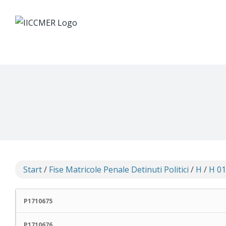
Skip
to
content
Start
/
Fise Matricole Penale Detinuti Politici
/
H
/
H 0
P1710675
P1710676