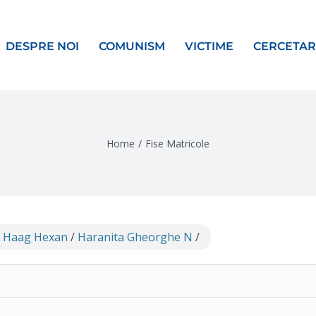
DESPRE NOI
COMUNISM
VICTIME
CERCETAR
Home
/
Fise Matricole
1 Haag Hexan
/
Haranita Gheorghe N
/