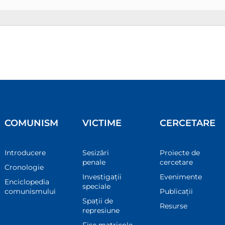
COMUNISM
VICTIME
CERCETARE
Introducere
Sesizări
Proiecte de
penale
cercetare
Cronologie
Investigații
Evenimente
Enciclopedia
speciale
comunismului
Publicații
Spații de
Resurse
represiune