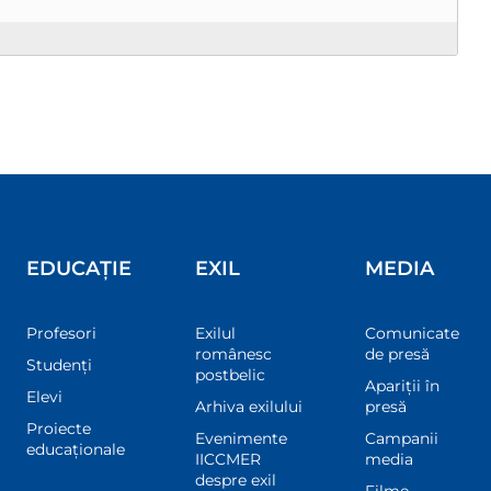
EDUCAȚIE
EXIL
MEDIA
Profesori
Exilul
Comunicate
românesc
de presă
Studenți
postbelic
Apariții în
Elevi
Arhiva exilului
presă
Proiecte
Evenimente
Campanii
educaționale
IICCMER
media
despre exil