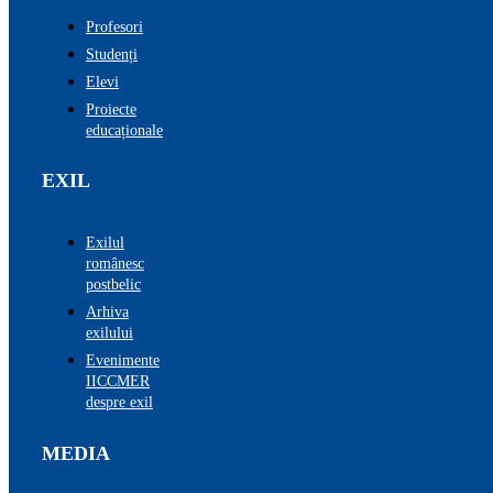
Profesori
Studenți
Elevi
Proiecte
educaționale
EXIL
Exilul
românesc
postbelic
Arhiva
exilului
Evenimente
IICCMER
despre exil
MEDIA