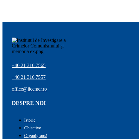
+40 21 316 7565
+40 21 316 7557
office@iiccmer.ro
DESPRE NOI
Istoric
Obiective
Organigramă