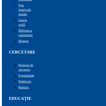
Fișe
matricole
penale
Istorie
orală
Biblioteca
represiunii
Resurse
CERCETARE
Proiecte de
cercetare
Evenimente
Publicații
Resurse
EDUCAȚIE