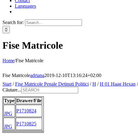
Contact
Languages
Search for:
Fise Matricole
Home
/
Fise Matricole
Fise Matricole
adriana
2019-12-10T13:16:24+02:00
Start
/
Fise Matricole Penale Detinuti Politici
/
H
/
H 01 Haag Hexan
Căutare...
Type
Drawer/File
P1710824
JPG
P1710825
JPG