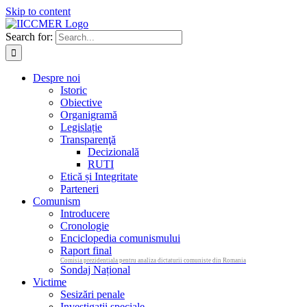
Skip to content
Search for:
Despre noi
Istoric
Obiective
Organigramă
Legislație
Transparenţă
Decizională
RUTI
Etică și Integritate
Parteneri
Comunism
Introducere
Cronologie
Enciclopedia comunismului
Raport final
Comisia prezidentiala pentru analiza dictaturii comuniste din Romania
Sondaj Național
Victime
Sesizări penale
Investigații speciale