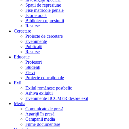
Spații de represiune
Fișe matricole penale
Istorie orală
Biblioteca represiunii
Resurse
Cercetare
Proiecte de cercetare
Evenimente
Publicații
Resurse
Educație
Profesori
Studenți
Elevi
Proiecte educaționale
Exil
Exilul românesc postbelic
Arhiva exilului
Evenimente IICCMER despre exil
Media
Comunicate de presă
Apariții în presă
Campanii media
Filme documentare