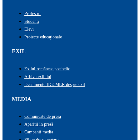
Profesori
Studenți
Elevi
Proiecte educaționale
EXIL
Exilul românesc postbelic
Arhiva exilului
Evenimente IICCMER despre exil
MEDIA
Comunicate de presă
Apariții în presă
Campanii media
Filme documentare