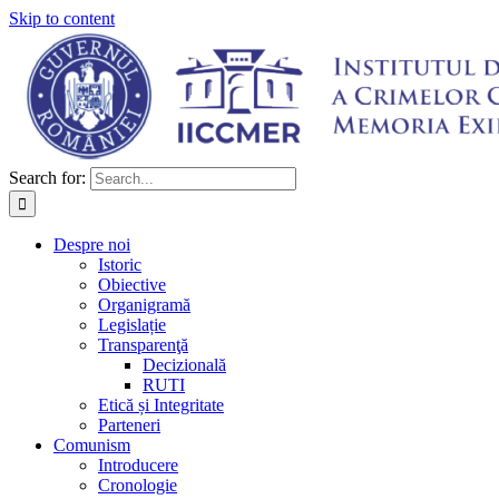
Skip to content
Search for:
Despre noi
Istoric
Obiective
Organigramă
Legislație
Transparenţă
Decizională
RUTI
Etică și Integritate
Parteneri
Comunism
Introducere
Cronologie