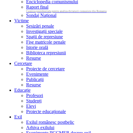
Enciclopedia comunismului
Raport final
Comisia prezidentiala pentru analiza dictaturii comuniste din Romania
Sondaj Național
Victime
Sesizări penale
Investigații speciale
Spații de represiune
Fișe matricole penale
Istorie orală
Biblioteca represiunii
Resurse
Cercetare
Proiecte de cercetare
Evenimente
Publicații
Resurse
Educație
Profesori
Studenți
Elevi
Proiecte educaționale
Exil
Exilul românesc postbelic
Arhiva exilului
Evenimente IICCMER despre exil