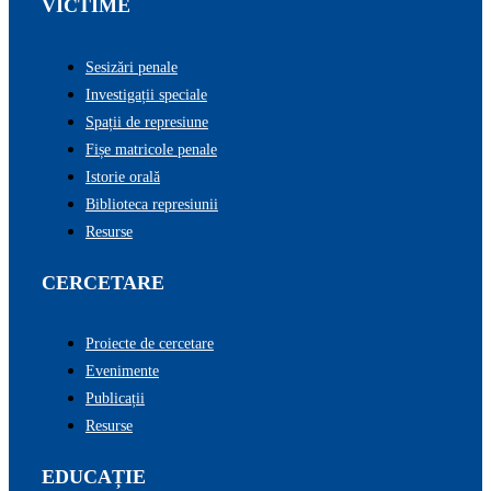
VICTIME
Sesizări penale
Investigații speciale
Spații de represiune
Fișe matricole penale
Istorie orală
Biblioteca represiunii
Resurse
CERCETARE
Proiecte de cercetare
Evenimente
Publicații
Resurse
EDUCAȚIE