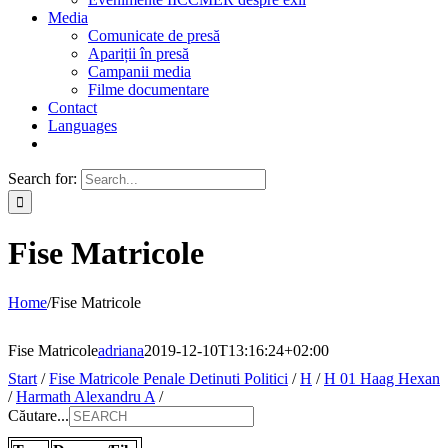
Media
Comunicate de presă
Apariții în presă
Campanii media
Filme documentare
Contact
Languages
Search for:
Fise Matricole
Home
/
Fise Matricole
Fise Matricole
adriana
2019-12-10T13:16:24+02:00
Start
/
Fise Matricole Penale Detinuti Politici
/
H
/
H 01 Haag Hexan
/
Harmath Alexandru A
/
Căutare...