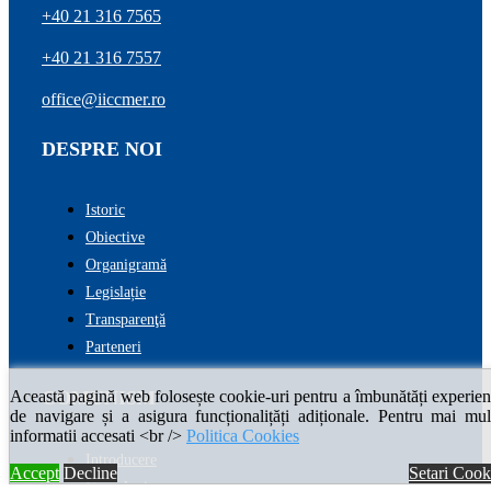
+40 21 316 7565
+40 21 316 7557
office@iiccmer.ro
DESPRE NOI
Istoric
Obiective
Organigramă
Legislație
Transparenţă
Parteneri
Această pagină web folosește cookie-uri pentru a îmbunătăți experien
COMUNISM
de navigare și a asigura funcționalițăți adiționale. Pentru mai mul
informatii accesati <br />
Politica Cookies
Introducere
Accept
Decline
Setari Cook
Cronologie