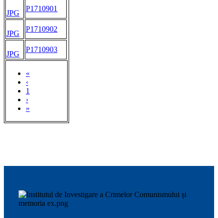
P1710901
JPG
P1710902
JPG
P1710903
JPG
«
‹
1
›
»