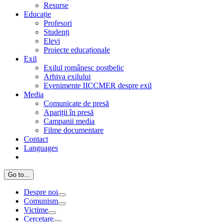
Resurse
Educație
Profesori
Studenți
Elevi
Proiecte educaționale
Exil
Exilul românesc postbelic
Arhiva exilului
Evenimente IICCMER despre exil
Media
Comunicate de presă
Apariții în presă
Campanii media
Filme documentare
Contact
Languages
Go to...
Despre noi
Comunism
Victime
Cercetare