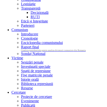
Legislație
Transparenţă
Decizională
RUTI
Etică și Integritate
Parteneri
Comunism
Introducere
Cronologie
Enciclopedia comunismului
Raport final
Comisia prezidentiala pentru analiza dictaturii comuniste din Romania
Sondaj Național
Victime
Sesizări penale
Investigații speciale
Spații de represiune
Fișe matricole penale
Istorie orală
Biblioteca represiunii
Resurse
Cercetare
Proiecte de cercetare
Evenimente
Publicații