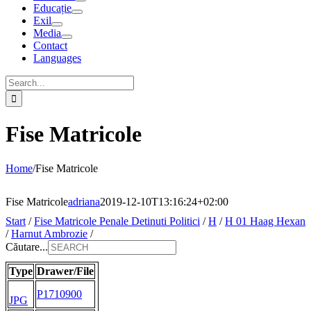
Educație
Exil
Media
Contact
Languages
Search
for:
Fise Matricole
Home
/
Fise Matricole
Fise Matricole
adriana
2019-12-10T13:16:24+02:00
Start
/
Fise Matricole Penale Detinuti Politici
/
H
/
H 01 Haag Hexan
/
Harnut Ambrozie
/
Căutare...
Type
Drawer/File
P1710900
JPG