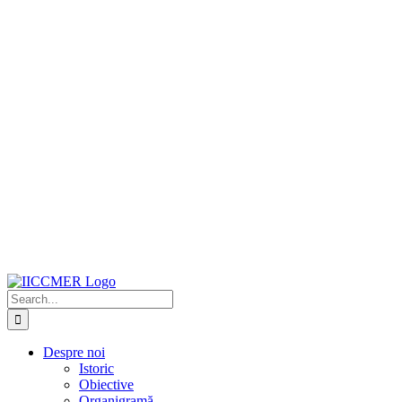
Search
for:
Despre noi
Istoric
Obiective
Organigramă