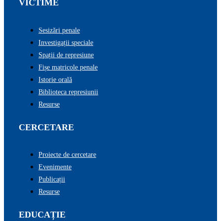
VICTIME
Sesizări penale
Investigații speciale
Spații de represiune
Fișe matricole penale
Istorie orală
Biblioteca represiunii
Resurse
CERCETARE
Proiecte de cercetare
Evenimente
Publicații
Resurse
EDUCAȚIE