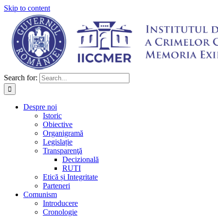
Skip to content
Search for:
Despre noi
Istoric
Obiective
Organigramă
Legislație
Transparenţă
Decizională
RUTI
Etică și Integritate
Parteneri
Comunism
Introducere
Cronologie