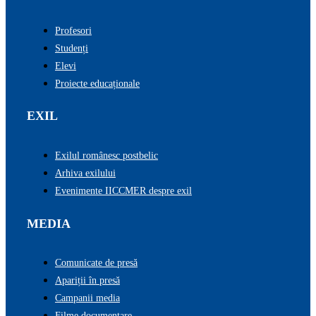
Profesori
Studenți
Elevi
Proiecte educaționale
EXIL
Exilul românesc postbelic
Arhiva exilului
Evenimente IICCMER despre exil
MEDIA
Comunicate de presă
Apariții în presă
Campanii media
Filme documentare