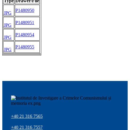
Type
Drawer/File
P1480950
JPG
P1480951
JPG
P1480954
JPG
P1480955
JPG
+40 21 316 7565
+40 21 316 7557