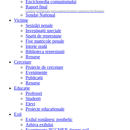
Enciclopedia comunismului
Raport final
Comisia prezidentiala pentru analiza dictaturii comuniste din Romania
Sondaj Național
Victime
Sesizări penale
Investigații speciale
Spații de represiune
Fișe matricole penale
Istorie orală
Biblioteca represiunii
Resurse
Cercetare
Proiecte de cercetare
Evenimente
Publicații
Resurse
Educație
Profesori
Studenți
Elevi
Proiecte educaționale
Exil
Exilul românesc postbelic
Arhiva exilului
Evenimente IICCMER despre exil