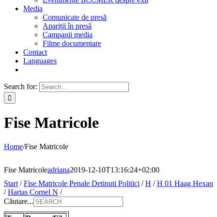
Media
Comunicate de presă
Apariții în presă
Campanii media
Filme documentare
Contact
Languages
Search for:
Fise Matricole
Home
/
Fise Matricole
Fise Matricole
adriana
2019-12-10T13:16:24+02:00
Start
/
Fise Matricole Penale Detinuti Politici
/
H
/
H 01 Haag Hexan
/
Hartas Cornel N
/
Căutare...