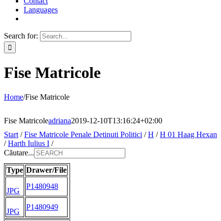
Contact
Languages
Search for:
Fise Matricole
Home
/
Fise Matricole
Fise Matricole
adriana
2019-12-10T13:16:24+02:00
Start
/
Fise Matricole Penale Detinuti Politici
/
H
/
H 01 Haag Hexan
/
Harth Iulius I
/
Căutare...
Type
Drawer/File
P1480948
JPG
P1480949
JPG