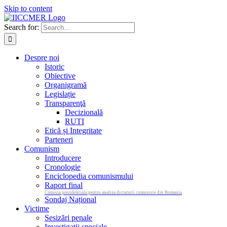
Skip to content
Search for:
Despre noi
Istoric
Obiective
Organigramă
Legislație
Transparenţă
Decizională
RUTI
Etică și Integritate
Parteneri
Comunism
Introducere
Cronologie
Enciclopedia comunismului
Raport final
Comisia prezidentiala pentru analiza dictaturii comuniste din Romania
Sondaj Național
Victime
Sesizări penale
Investigații speciale