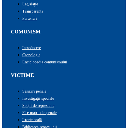
Legislație
Transparenţă
Parteneri
COMUNISM
Introducere
Cronologie
Enciclopedia comunismului
VICTIME
Sesizări penale
Investigații speciale
Spații de represiune
Fișe matricole penale
Istorie orală
Biblioteca represiunii