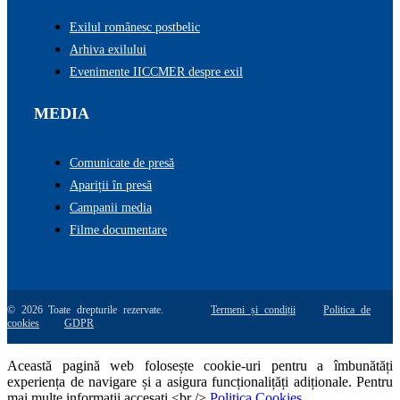
Exilul românesc postbelic
Arhiva exilului
Evenimente IICCMER despre exil
MEDIA
Comunicate de presă
Apariții în presă
Campanii media
Filme documentare
© 2026 Toate drepturile rezervate.
Termeni și condiții
Politica de
cookies
GDPR
Această pagină web folosește cookie-uri pentru a îmbunătăți
experiența de navigare și a asigura funcționalițăți adiționale. Pentru
mai multe informatii accesati <br />
Politica Cookies