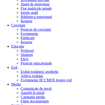
Spații de represiune
Fișe matricole penale
Istorie orală
Biblioteca represiunii
Resurse
Cercetare
Proiecte de cercetare
Evenimente
Publicații
Resurse
Educație
Profesori
Studenți
Elevi
Proiecte educaționale
Exil
Exilul românesc postbelic
Arhiva exilului
Evenimente IICCMER despre exil
Media
Comunicate de presă
Apariții în presă
Campanii media
Filme documentare