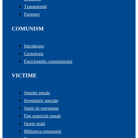
Transparenţă
Parteneri
COMUNISM
Introducere
Cronologie
Enciclopedia comunismului
VICTIME
Sesizări penale
Investigații speciale
Spații de represiune
Fișe matricole penale
Istorie orală
Biblioteca represiunii