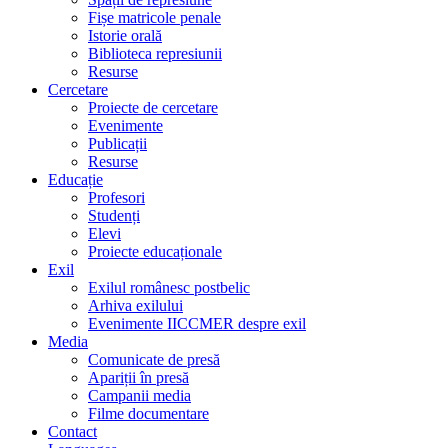
Fișe matricole penale
Istorie orală
Biblioteca represiunii
Resurse
Cercetare
Proiecte de cercetare
Evenimente
Publicații
Resurse
Educație
Profesori
Studenți
Elevi
Proiecte educaționale
Exil
Exilul românesc postbelic
Arhiva exilului
Evenimente IICCMER despre exil
Media
Comunicate de presă
Apariții în presă
Campanii media
Filme documentare
Contact