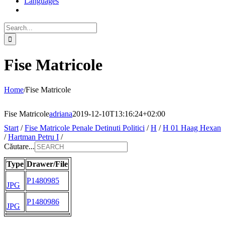
Languages
Search
for:
Fise Matricole
Home
/
Fise Matricole
Fise Matricole
adriana
2019-12-10T13:16:24+02:00
Start
/
Fise Matricole Penale Detinuti Politici
/
H
/
H 01 Haag Hexan
/
Hartman Petru I
/
Căutare...
Type
Drawer/File
P1480985
JPG
P1480986
JPG