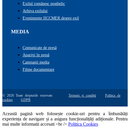
Exilul românesc postbelic
Arhiva exilului
Evenimente IICCMER despre exil
MEDIA
Comunicate de presă
Apariții în presă
Campanii media
Filme documentare
© 2026 Toate drepturile rezervate.
Termeni și condiții
Politica de
cookies
GDPR
Această pagină web folosește cookie-uri pentru a îmbunătăți
experiența de navigare și a asigura funcționalițăți adiționale. Pentru
mai multe informatii accesati <br />
Politica Cookies