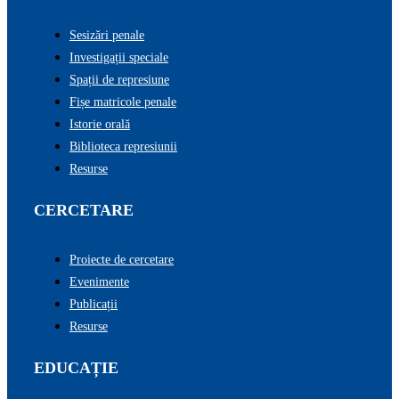
Sesizări penale
Investigații speciale
Spații de represiune
Fișe matricole penale
Istorie orală
Biblioteca represiunii
Resurse
CERCETARE
Proiecte de cercetare
Evenimente
Publicații
Resurse
EDUCAȚIE