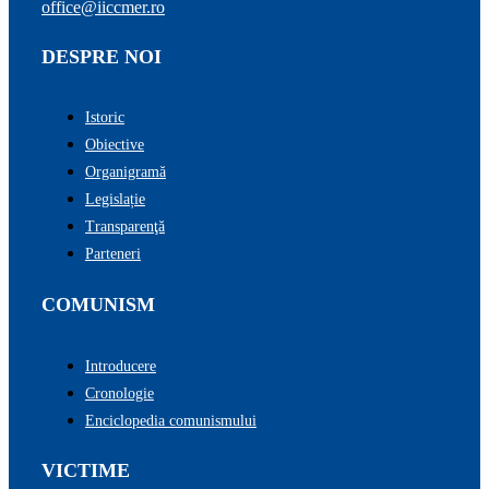
office@iiccmer.ro
DESPRE NOI
Istoric
Obiective
Organigramă
Legislație
Transparenţă
Parteneri
COMUNISM
Introducere
Cronologie
Enciclopedia comunismului
VICTIME