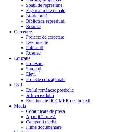
Spații de represiune
Fișe matricole penale
Istorie orală
Biblioteca represiunii
Resurse
Cercetare
Proiecte de cercetare
Evenimente
Publicații
Resurse
Educație
Profesori
Studenți
Elevi
Proiecte educaționale
Exil
Exilul românesc postbelic
Arhiva exilului
Evenimente IICCMER despre exil
Media
Comunicate de presă
Apariții în presă
Campanii media
Filme documentare