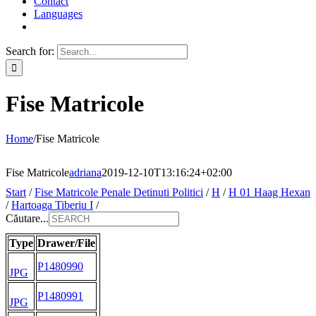
Contact
Languages
Search for:
Fise Matricole
Home
/
Fise Matricole
Fise Matricole
adriana
2019-12-10T13:16:24+02:00
Start
/
Fise Matricole Penale Detinuti Politici
/
H
/
H 01 Haag Hexan
/
Hartoaga Tiberiu I
/
Căutare...
Type
Drawer/File
P1480990
JPG
P1480991
JPG