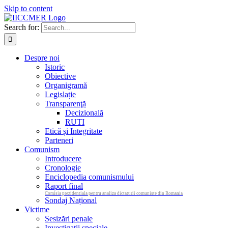
Skip to content
Search for:
Despre noi
Istoric
Obiective
Organigramă
Legislație
Transparenţă
Decizională
RUTI
Etică și Integritate
Parteneri
Comunism
Introducere
Cronologie
Enciclopedia comunismului
Raport final
Comisia prezidentiala pentru analiza dictaturii comuniste din Romania
Sondaj Național
Victime
Sesizări penale
Investigații speciale