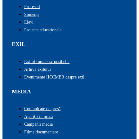
Profesori
Studenți
Elevi
Proiecte educaționale
EXIL
Exilul românesc postbelic
Arhiva exilului
Evenimente IICCMER despre exil
MEDIA
Comunicate de presă
Apariții în presă
Campanii media
Filme documentare