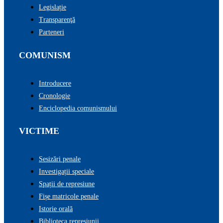
Legislație
Transparenţă
Parteneri
COMUNISM
Introducere
Cronologie
Enciclopedia comunismului
VICTIME
Sesizări penale
Investigații speciale
Spații de represiune
Fișe matricole penale
Istorie orală
Biblioteca represiunii