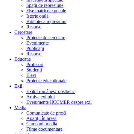
Spații de represiune
Fișe matricole penale
Istorie orală
Biblioteca represiunii
Resurse
Cercetare
Proiecte de cercetare
Evenimente
Publicații
Resurse
Educație
Profesori
Studenți
Elevi
Proiecte educaționale
Exil
Exilul românesc postbelic
Arhiva exilului
Evenimente IICCMER despre exil
Media
Comunicate de presă
Apariții în presă
Campanii media
Filme documentare