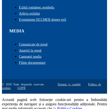
Exilul românesc postbelic
Arhiva exilului
Evenimente IICCMER despre exil
MEDIA
Comunicate de presă
Apariții în presă
Campanii media
Filme documentare
© 2026 Toate drepturile rezervate.
Termeni și condiții
Politica de
cookies
GDPR
Această pagină web folosește cookie-uri pentru a îmbunătăți
experiența de navigare și a asigura funcționalițăți adiționale. Pentru
mai multe informatii accesati <br />
Politica Cookies