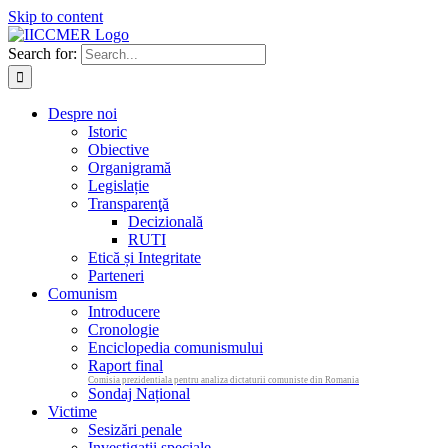
Skip to content
Search for:
Despre noi
Istoric
Obiective
Organigramă
Legislație
Transparenţă
Decizională
RUTI
Etică și Integritate
Parteneri
Comunism
Introducere
Cronologie
Enciclopedia comunismului
Raport final
Comisia prezidentiala pentru analiza dictaturii comuniste din Romania
Sondaj Național
Victime
Sesizări penale
Investigații speciale