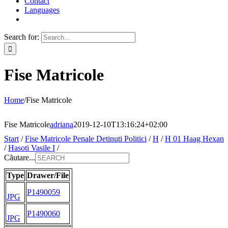
Contact
Languages
Search for:
Fise Matricole
Home
/
Fise Matricole
Fise Matricole
adriana
2019-12-10T13:16:24+02:00
Start
/
Fise Matricole Penale Detinuti Politici
/
H
/
H 01 Haag Hexan
/
Hasoti Vasile I
/
Căutare...
Type
Drawer/File
P1490059
JPG
P1490060
JPG