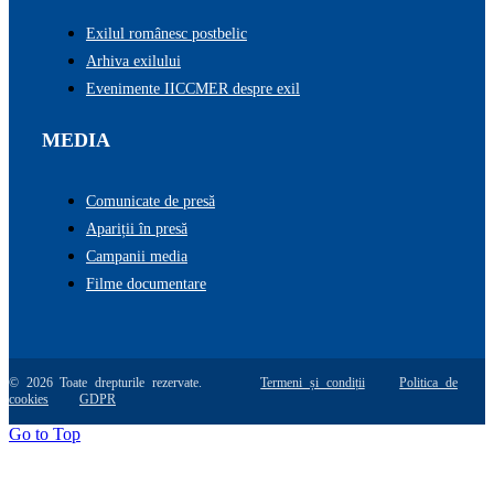
Exilul românesc postbelic
Arhiva exilului
Evenimente IICCMER despre exil
MEDIA
Comunicate de presă
Apariții în presă
Campanii media
Filme documentare
© 2026 Toate drepturile rezervate.
Termeni și condiții
Politica de
cookies
GDPR
Go to Top