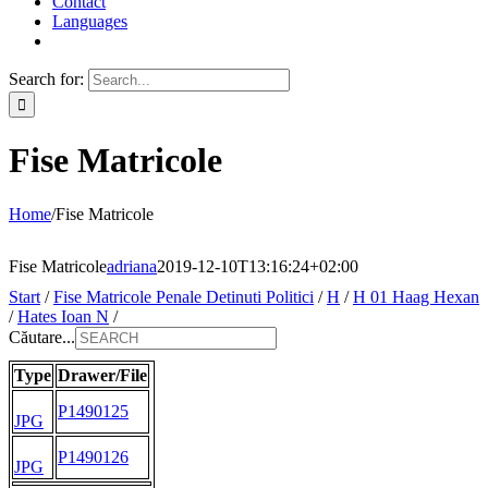
Contact
Languages
Search for:
Fise Matricole
Home
/
Fise Matricole
Fise Matricole
adriana
2019-12-10T13:16:24+02:00
Start
/
Fise Matricole Penale Detinuti Politici
/
H
/
H 01 Haag Hexan
/
Hates Ioan N
/
Căutare...
Type
Drawer/File
P1490125
JPG
P1490126
JPG