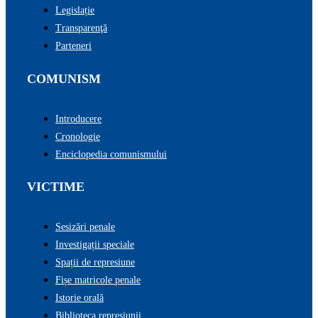
Legislație
Transparenţă
Parteneri
COMUNISM
Introducere
Cronologie
Enciclopedia comunismului
VICTIME
Sesizări penale
Investigații speciale
Spații de represiune
Fișe matricole penale
Istorie orală
Biblioteca represiunii