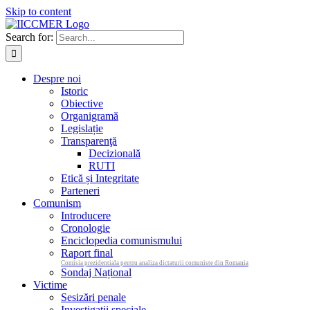
Skip to content
Search for:
Despre noi
Istoric
Obiective
Organigramă
Legislație
Transparenţă
Decizională
RUTI
Etică și Integritate
Parteneri
Comunism
Introducere
Cronologie
Enciclopedia comunismului
Raport final
Comisia prezidentiala pentru analiza dictaturii comuniste din Romania
Sondaj Național
Victime
Sesizări penale
Investigații speciale