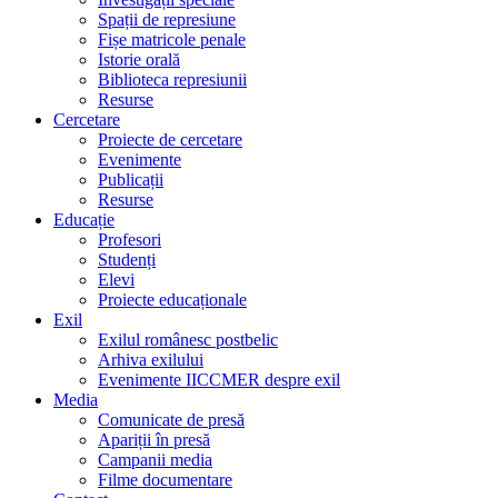
Spații de represiune
Fișe matricole penale
Istorie orală
Biblioteca represiunii
Resurse
Cercetare
Proiecte de cercetare
Evenimente
Publicații
Resurse
Educație
Profesori
Studenți
Elevi
Proiecte educaționale
Exil
Exilul românesc postbelic
Arhiva exilului
Evenimente IICCMER despre exil
Media
Comunicate de presă
Apariții în presă
Campanii media
Filme documentare