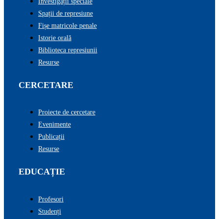
Investigații speciale
Spații de represiune
Fișe matricole penale
Istorie orală
Biblioteca represiunii
Resurse
CERCETARE
Proiecte de cercetare
Evenimente
Publicații
Resurse
EDUCAȚIE
Profesori
Studenți