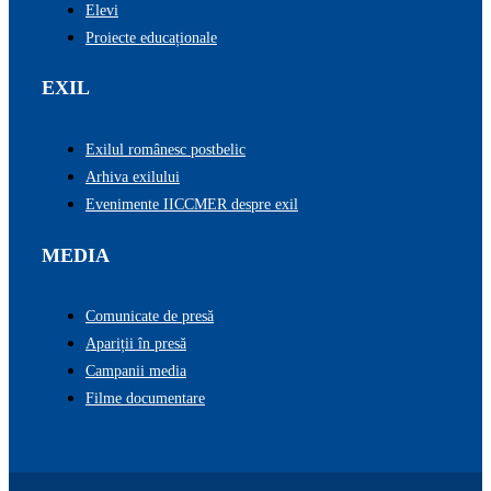
Elevi
Proiecte educaționale
EXIL
Exilul românesc postbelic
Arhiva exilului
Evenimente IICCMER despre exil
MEDIA
Comunicate de presă
Apariții în presă
Campanii media
Filme documentare