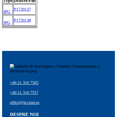
Type
Drawer/File
P1720137
JPG
P1720138
JPG
+40 21 316 7565
+40 21 316 7557
office@iiccmer.ro
DESPRE NOI