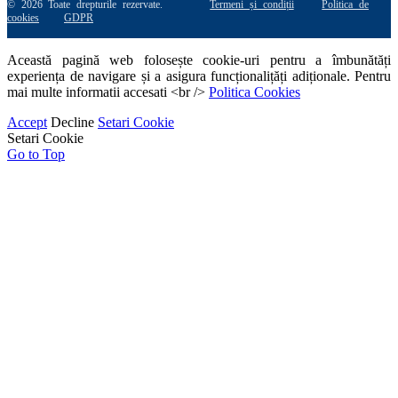
© 2026 Toate drepturile rezervate.
Termeni și condiții
Politica de
cookies
GDPR
Această pagină web folosește cookie-uri pentru a îmbunătăți
experiența de navigare și a asigura funcționalițăți adiționale. Pentru
mai multe informatii accesati <br />
Politica Cookies
Accept
Decline
Setari Cookie
Setari Cookie
Go to Top