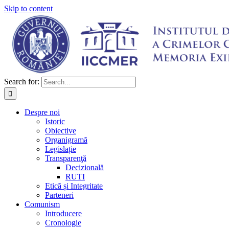
Skip to content
Search for:
Despre noi
Istoric
Obiective
Organigramă
Legislație
Transparenţă
Decizională
RUTI
Etică și Integritate
Parteneri
Comunism
Introducere
Cronologie