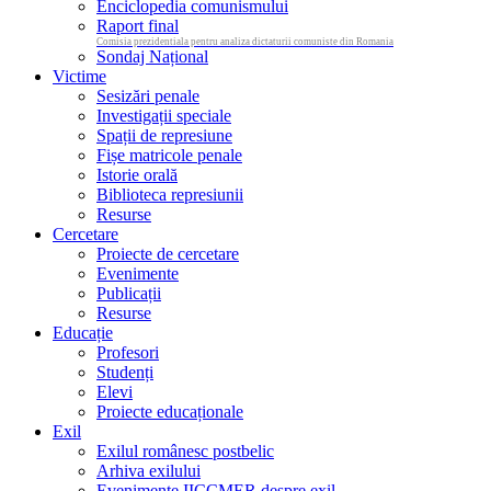
Enciclopedia comunismului
Raport final
Comisia prezidentiala pentru analiza dictaturii comuniste din Romania
Sondaj Național
Victime
Sesizări penale
Investigații speciale
Spații de represiune
Fișe matricole penale
Istorie orală
Biblioteca represiunii
Resurse
Cercetare
Proiecte de cercetare
Evenimente
Publicații
Resurse
Educație
Profesori
Studenți
Elevi
Proiecte educaționale
Exil
Exilul românesc postbelic
Arhiva exilului
Evenimente IICCMER despre exil