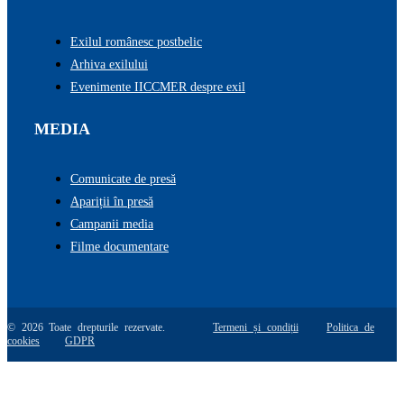
Exilul românesc postbelic
Arhiva exilului
Evenimente IICCMER despre exil
MEDIA
Comunicate de presă
Apariții în presă
Campanii media
Filme documentare
© 2026 Toate drepturile rezervate.
Termeni și condiții
Politica de
cookies
GDPR
Go
to
Top