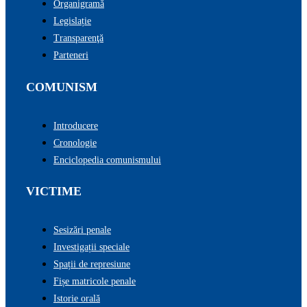
Organigramă
Legislație
Transparenţă
Parteneri
COMUNISM
Introducere
Cronologie
Enciclopedia comunismului
VICTIME
Sesizări penale
Investigații speciale
Spații de represiune
Fișe matricole penale
Istorie orală