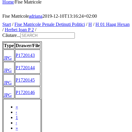
Home
/
Fise Matricole
Fise Matricole
adriana
2019-12-10T13:16:24+02:00
Start
/
Fise Matricole Penale Detinuti Politici
/
H
/
H 01 Haag Hexan
/
Herbei Ioan P 2
/
Căutare...
Type
Drawer/File
P1720143
JPG
P1720144
JPG
P1720145
JPG
P1720146
JPG
«
‹
1
›
»