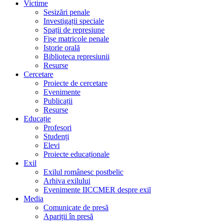
Victime
Sesizări penale
Investigații speciale
Spații de represiune
Fișe matricole penale
Istorie orală
Biblioteca represiunii
Resurse
Cercetare
Proiecte de cercetare
Evenimente
Publicații
Resurse
Educație
Profesori
Studenți
Elevi
Proiecte educaționale
Exil
Exilul românesc postbelic
Arhiva exilului
Evenimente IICCMER despre exil
Media
Comunicate de presă
Apariții în presă