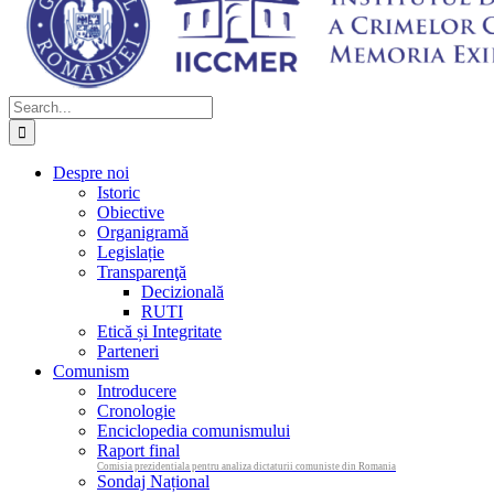
Search
for:
Despre noi
Istoric
Obiective
Organigramă
Legislație
Transparenţă
Decizională
RUTI
Etică și Integritate
Parteneri
Comunism
Introducere
Cronologie
Enciclopedia comunismului
Raport final
Comisia prezidentiala pentru analiza dictaturii comuniste din Romania
Sondaj Național