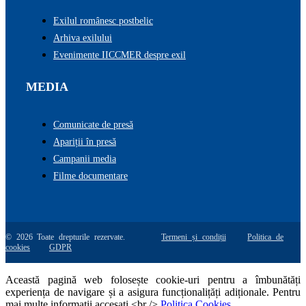
Exilul românesc postbelic
Arhiva exilului
Evenimente IICCMER despre exil
MEDIA
Comunicate de presă
Apariții în presă
Campanii media
Filme documentare
© 2026 Toate drepturile rezervate.
Termeni și condiții
Politica de
cookies
GDPR
Această pagină web folosește cookie-uri pentru a îmbunătăți
experiența de navigare și a asigura funcționalițăți adiționale. Pentru
mai multe informatii accesati <br />
Politica Cookies