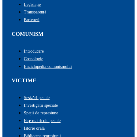
Legislație
Transparenţă
Parteneri
COMUNISM
Introducere
Cronologie
Enciclopedia comunismului
VICTIME
Sesizări penale
Investigații speciale
Spații de represiune
Fișe matricole penale
Istorie orală
Biblioteca represiunii