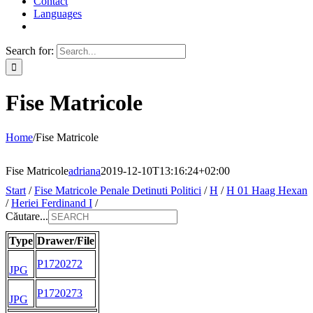
Contact
Languages
Search for:
Fise Matricole
Home
/
Fise Matricole
Fise Matricole
adriana
2019-12-10T13:16:24+02:00
Start
/
Fise Matricole Penale Detinuti Politici
/
H
/
H 01 Haag Hexan
/
Heriei Ferdinand I
/
Căutare...
Type
Drawer/File
P1720272
JPG
P1720273
JPG