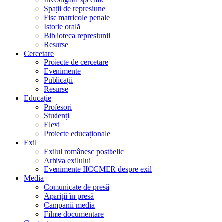
Spații de represiune
Fișe matricole penale
Istorie orală
Biblioteca represiunii
Resurse
Cercetare
Proiecte de cercetare
Evenimente
Publicații
Resurse
Educație
Profesori
Studenți
Elevi
Proiecte educaționale
Exil
Exilul românesc postbelic
Arhiva exilului
Evenimente IICCMER despre exil
Media
Comunicate de presă
Apariții în presă
Campanii media
Filme documentare