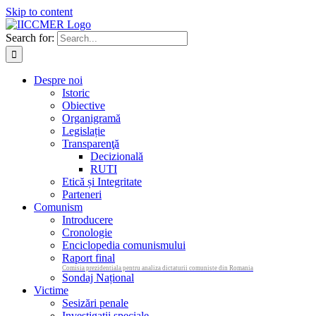
Skip to content
Search for:
Despre noi
Istoric
Obiective
Organigramă
Legislație
Transparenţă
Decizională
RUTI
Etică și Integritate
Parteneri
Comunism
Introducere
Cronologie
Enciclopedia comunismului
Raport final
Comisia prezidentiala pentru analiza dictaturii comuniste din Romania
Sondaj Național
Victime
Sesizări penale
Investigații speciale