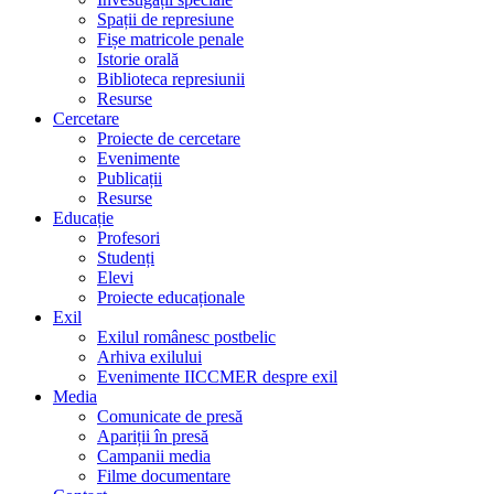
Spații de represiune
Fișe matricole penale
Istorie orală
Biblioteca represiunii
Resurse
Cercetare
Proiecte de cercetare
Evenimente
Publicații
Resurse
Educație
Profesori
Studenți
Elevi
Proiecte educaționale
Exil
Exilul românesc postbelic
Arhiva exilului
Evenimente IICCMER despre exil
Media
Comunicate de presă
Apariții în presă
Campanii media
Filme documentare