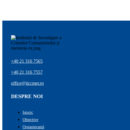
+40 21 316 7565
+40 21 316 7557
office@iiccmer.ro
DESPRE NOI
Istoric
Obiective
Organigramă