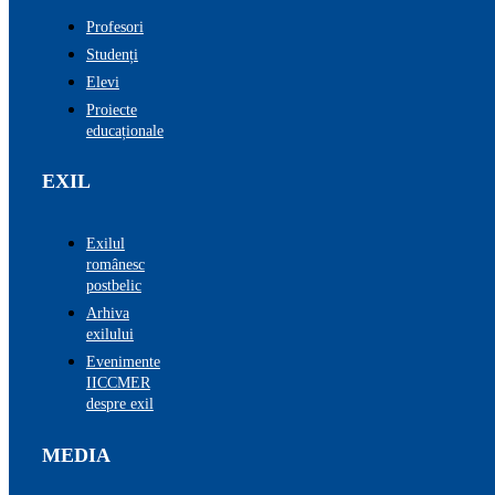
Profesori
Studenți
Elevi
Proiecte
educaționale
EXIL
Exilul
românesc
postbelic
Arhiva
exilului
Evenimente
IICCMER
despre exil
MEDIA