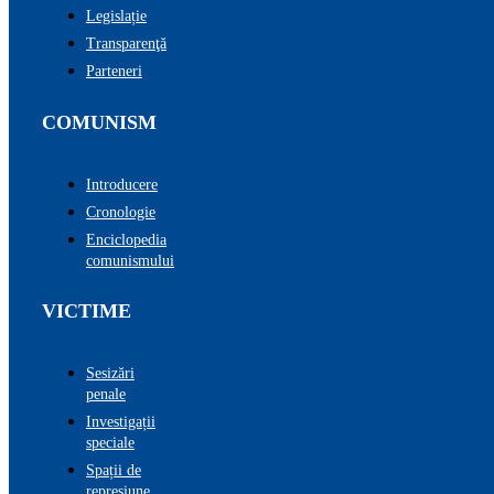
Legislație
Transparenţă
Parteneri
COMUNISM
Introducere
Cronologie
Enciclopedia
comunismului
VICTIME
Sesizări
penale
Investigații
speciale
Spații de
represiune