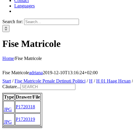
Contact
Languages
Search for:
Fise Matricole
Home
/
Fise Matricole
Fise Matricole
adriana
2019-12-10T13:16:24+02:00
Start
/
Fise Matricole Penale Detinuti Politici
/
H
/
H 01 Haag Hexan
Căutare...
Type
Drawer/File
P1720318
JPG
P1720319
JPG