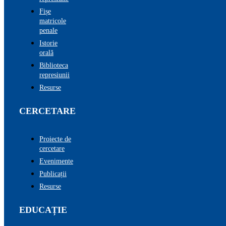
Fișe
matricole
penale
Istorie
orală
Biblioteca
represiunii
Resurse
CERCETARE
Proiecte de
cercetare
Evenimente
Publicații
Resurse
EDUCAȚIE