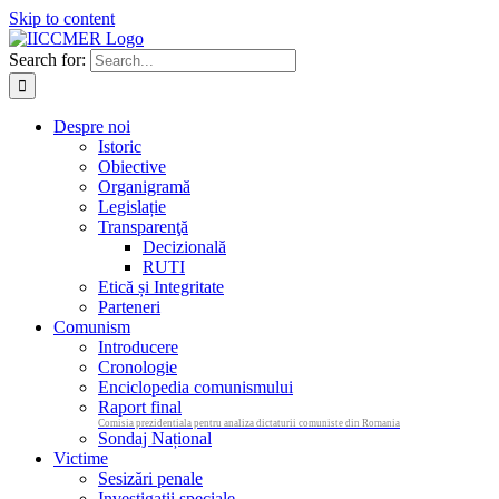
Skip to content
Search for:
Despre noi
Istoric
Obiective
Organigramă
Legislație
Transparenţă
Decizională
RUTI
Etică și Integritate
Parteneri
Comunism
Introducere
Cronologie
Enciclopedia comunismului
Raport final
Comisia prezidentiala pentru analiza dictaturii comuniste din Romania
Sondaj Național
Victime
Sesizări penale
Investigații speciale