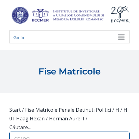
Skip
to
content
Go to...
Fise Matricole
Start
/
Fise Matricole Penale Detinuti Politici
/
H
/
H
01 Haag Hexan
/
Herman Aurel I
/
Căutare...