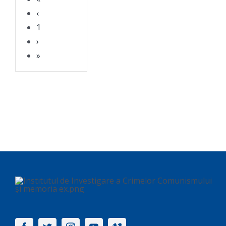
‹
1
›
»