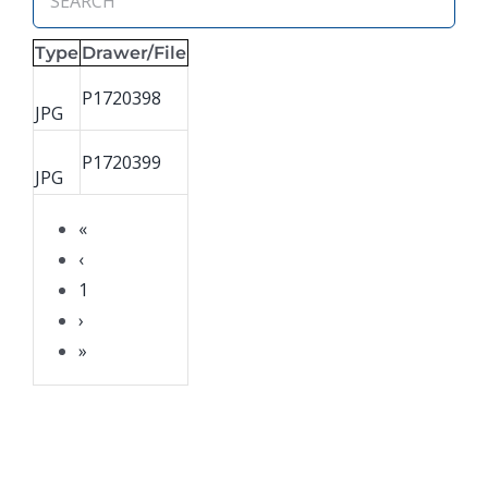
Type
Drawer/File
P1720398
JPG
P1720399
JPG
«
‹
1
›
»