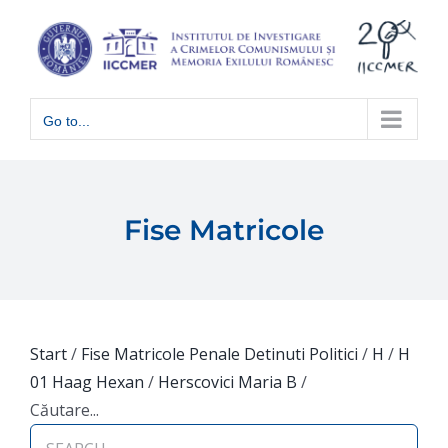
Skip
to
content
Go to...
Fise Matricole
Start
/
Fise Matricole Penale Detinuti Politici
/
H
/
H
01 Haag Hexan
/
Herscovici Maria B
/
Căutare...