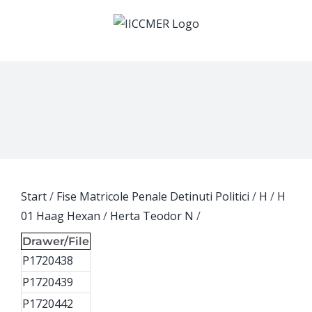
Skip
to
content
Start
/
Fise Matricole Penale Detinuti Politici
/
H
/
H
01 Haag Hexan
/
Herta Teodor N
/
Drawer/File
P1720438
P1720439
P1720442