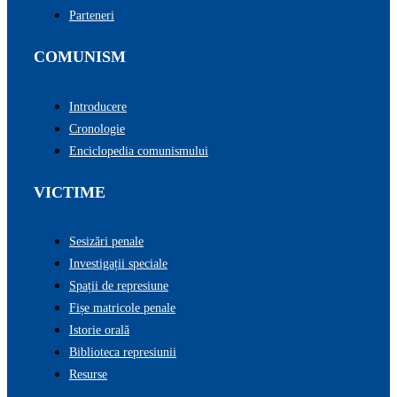
Parteneri
COMUNISM
Introducere
Cronologie
Enciclopedia comunismului
VICTIME
Sesizări penale
Investigații speciale
Spații de represiune
Fișe matricole penale
Istorie orală
Biblioteca represiunii
Resurse