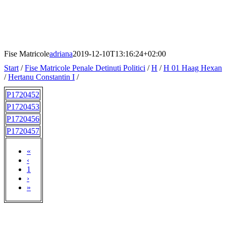
Fise Matricole
adriana
2019-12-10T13:16:24+02:00
Start
/
Fise Matricole Penale Detinuti Politici
/
H
/
H 01 Haag Hexan
/
Hertanu Constantin I
/
P1720452
P1720453
P1720456
P1720457
«
‹
1
›
»