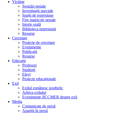
Victime
Sesizări penale
Investigații speciale
Spații de represiune
Fișe matricole penale
Istorie orală
Biblioteca represiunii
Resurse
Cercetare
Proiecte de cercetare
Evenimente
Publicații
Resurse
Educație
Profesori
Studenți
Elevi
Proiecte educaționale
Exil
Exilul românesc postbelic
Arhiva exilului
Evenimente IICCMER despre exil
Media
Comunicate de presă
Apariții în presă