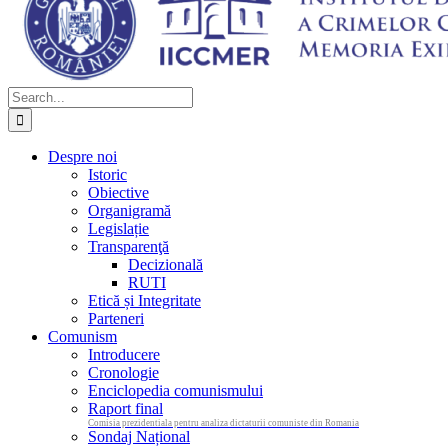
Search
for:
Despre noi
Istoric
Obiective
Organigramă
Legislație
Transparenţă
Decizională
RUTI
Etică și Integritate
Parteneri
Comunism
Introducere
Cronologie
Enciclopedia comunismului
Raport final
Comisia prezidentiala pentru analiza dictaturii comuniste din Romania
Sondaj Național