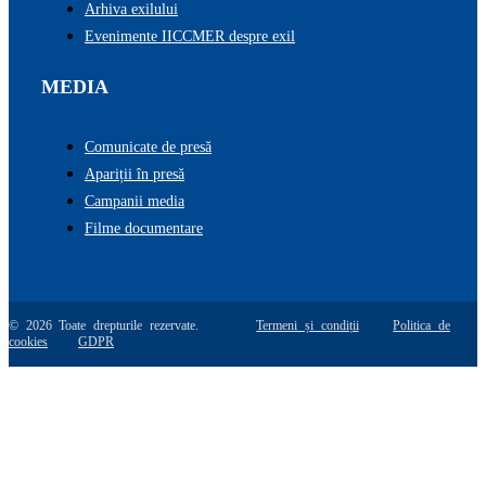
Arhiva exilului
Evenimente IICCMER despre exil
MEDIA
Comunicate de presă
Apariții în presă
Campanii media
Filme documentare
© 2026 Toate drepturile rezervate.
Termeni și condiții
Politica de
cookies
GDPR
Go
to
Top