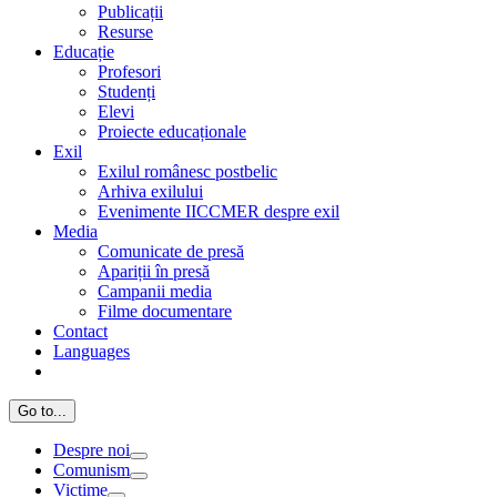
Publicații
Resurse
Educație
Profesori
Studenți
Elevi
Proiecte educaționale
Exil
Exilul românesc postbelic
Arhiva exilului
Evenimente IICCMER despre exil
Media
Comunicate de presă
Apariții în presă
Campanii media
Filme documentare
Contact
Languages
Go to...
Despre noi
Comunism
Victime