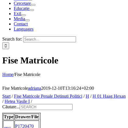
Cercetare
Educație
Exil
Media
Contact
Languages
Search for:
Fise Matricole
Home
/
Fise Matricole
Fise Matricole
adriana
2019-12-10T13:16:24+02:00
Start
/
Fise Matricole Penale Detinuti Politici
/
H
/
H 01 Haag Hexan
/
Hetea Vasile I
/
Căutare...
Type
Drawer/File
P1720470