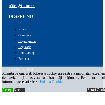
office@iiccmer.ro
DESPRE NOI
Istoric
Obiective
Organigramă
Legislație
Transparenţă
Parteneri
COMUNISM
Această pagină web folosește cookie-uri pentru a îmbunătăți experien
de navigare și a asigura funcționalițăți adiționale. Pentru mai mul
informatii accesati <br />
Politica Cookies
Introducere
Cronologie
Accept
Decline
Setari Cook
Enciclopedia comunismului