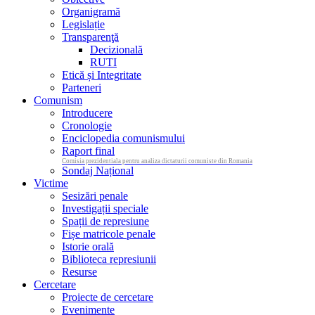
Organigramă
Legislație
Transparenţă
Decizională
RUTI
Etică și Integritate
Parteneri
Comunism
Introducere
Cronologie
Enciclopedia comunismului
Raport final
Comisia prezidentiala pentru analiza dictaturii comuniste din Romania
Sondaj Național
Victime
Sesizări penale
Investigații speciale
Spații de represiune
Fișe matricole penale
Istorie orală
Biblioteca represiunii
Resurse
Cercetare
Proiecte de cercetare
Evenimente