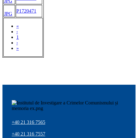
JPG
P1720471
JPG
«
‹
1
›
»
+40 21 316 7565
+40 21 316 7557