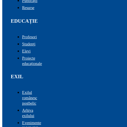
Publicații
Resurse
EDUCAȚIE
Profesori
Studenți
Elevi
Proiecte
educaționale
EXIL
Exilul
românesc
postbelic
Arhiva
exilului
Evenimente