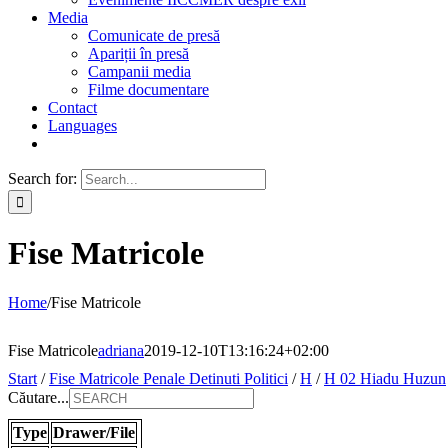
Media
Comunicate de presă
Apariții în presă
Campanii media
Filme documentare
Contact
Languages
Search for:
Fise Matricole
Home
/
Fise Matricole
Fise Matricole
adriana
2019-12-10T13:16:24+02:00
Start
/
Fise Matricole Penale Detinuti Politici
/
H
/
H 02 Hiadu Huzun
Căutare...
Type
Drawer/File