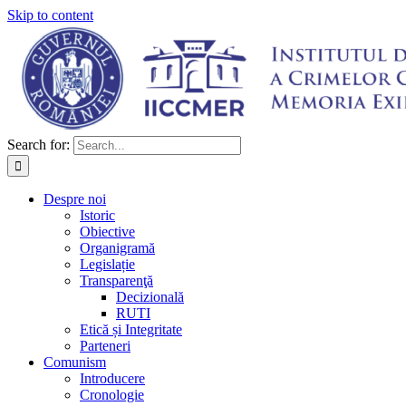
Skip to content
Search for:
Despre noi
Istoric
Obiective
Organigramă
Legislație
Transparenţă
Decizională
RUTI
Etică și Integritate
Parteneri
Comunism
Introducere
Cronologie