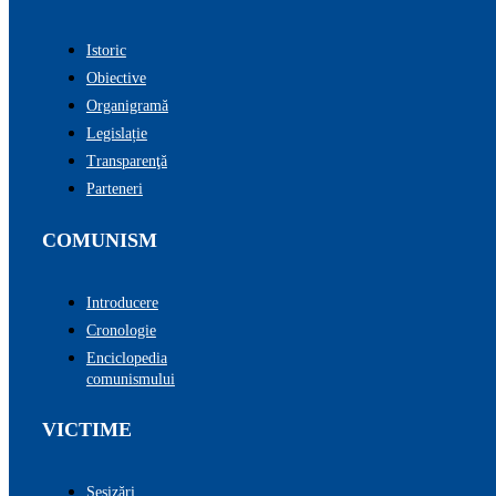
Istoric
Obiective
Organigramă
Legislație
Transparenţă
Parteneri
COMUNISM
Introducere
Cronologie
Enciclopedia
comunismului
VICTIME
Sesizări