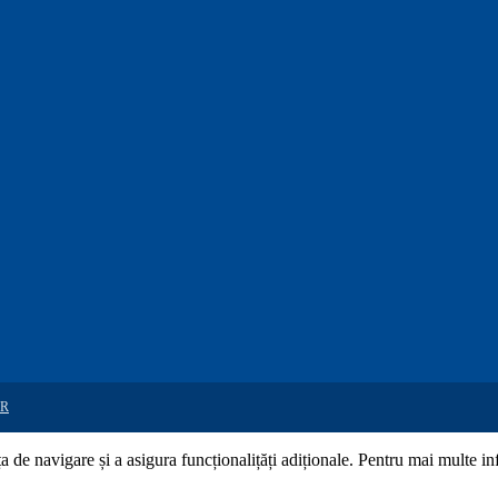
R
de navigare și a asigura funcționalițăți adiționale. Pentru mai multe in