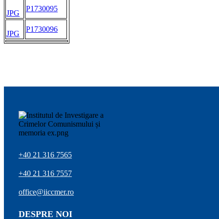
P1730095
JPG
P1730096
JPG
+40 21 316 7565
+40 21 316 7557
office@iiccmer.ro
DESPRE NOI