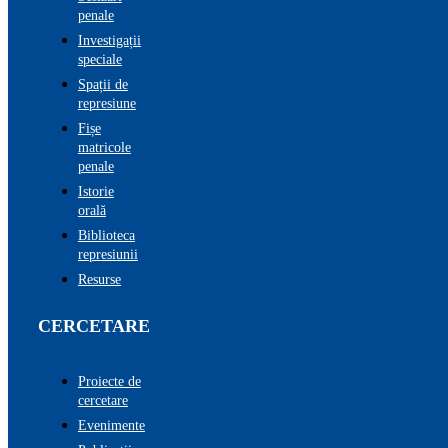
penale
Investigații
speciale
Spații de
represiune
Fișe
matricole
penale
Istorie
orală
Biblioteca
represiunii
Resurse
CERCETARE
Proiecte de
cercetare
Evenimente