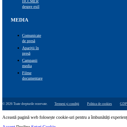
IICCMER
despre exil
MEDIA
Comunicate
de presă
Apariții în
presă
Campanii
media
Filme
documentare
© 2026 Toate drepturile rezervate.
Termeni și condiții
Politica de cookies
GDP
Această pagină web folosește cookie-uri pentru a îmbunătăți experiența 
Accept
Decline
Setari Cookie