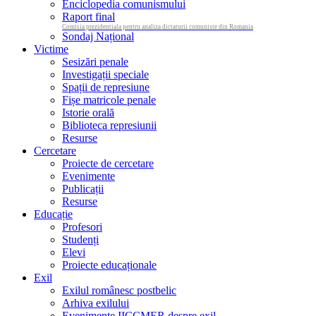
Enciclopedia comunismului
Raport final
Comisia prezidentiala pentru analiza dictaturii comuniste din Romania
Sondaj Național
Victime
Sesizări penale
Investigații speciale
Spații de represiune
Fișe matricole penale
Istorie orală
Biblioteca represiunii
Resurse
Cercetare
Proiecte de cercetare
Evenimente
Publicații
Resurse
Educație
Profesori
Studenți
Elevi
Proiecte educaționale
Exil
Exilul românesc postbelic
Arhiva exilului
Evenimente IICCMER despre exil